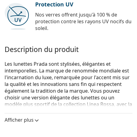
Protection UV
Nos verres offrent jusqu'à 100 % de
protection contre les rayons UV nocifs du
soleil.
Description du produit
Les lunettes Prada sont stylisées, élégantes et
intemporelles. La marque de renommée mondiale est
l'incarnation du luxe, remarquée pour l'accent mis sur
la qualité et les innovations sans fin qui respectent
également la tradition de la marque. Vous pouvez
choisir une version élégante des lunettes ou un
modèle plus sportif de la collection Linea Rossa, avec la
bande rouge distinctive. Quel que soit le style que vous
choisissez, avec les lunettes Prada, vous serez toujours
Afficher plus
unique et exceptionnel.
Prada Linea Rossa Lifestyle 0PS 03HV 2AZ1O1
sont des