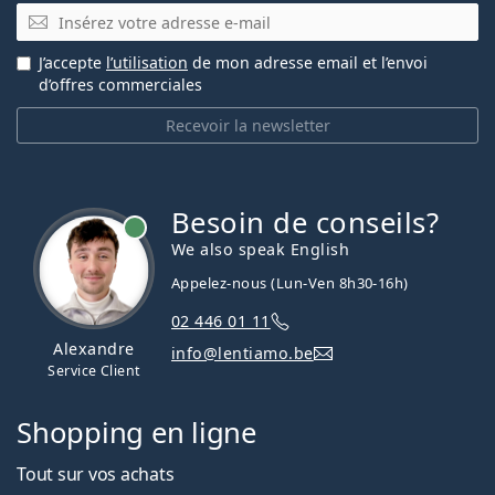
E-mail
J’accepte
l’utilisation
de mon adresse email et l’envoi
d’offres commerciales
Recevoir la newsletter
Besoin de conseils?
hors ligne
We also speak English
Appelez-nous (Lun-Ven 8h30-16h)
02 446 01 11
Alexandre
info@lentiamo.be
Service Client
Shopping en ligne
Tout sur vos achats