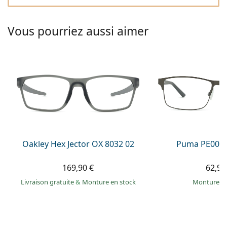
Solutions salines
02 446 01 11
Marc Jacobs
Gucci
Toutes les solutions
hors ligne
Vous pourriez aussi aimer
Toutes les marques
Persol
Prada
Toutes les marques
Oakley Hex Jector OX 8032 02
Puma PE0027
169,90 €
62,99
Livraison gratuite
&
Monture en stock
Monture e