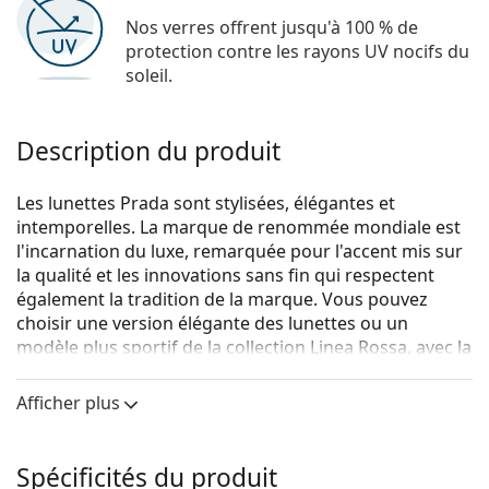
Nos verres offrent jusqu'à 100 % de
protection contre les rayons UV nocifs du
soleil.
Description du produit
Les lunettes Prada sont stylisées, élégantes et
intemporelles. La marque de renommée mondiale est
l'incarnation du luxe, remarquée pour l'accent mis sur
la qualité et les innovations sans fin qui respectent
également la tradition de la marque. Vous pouvez
choisir une version élégante des lunettes ou un
modèle plus sportif de la collection Linea Rossa, avec la
bande rouge distinctive. Quel que soit le style que vous
choisissez, avec les lunettes Prada, vous serez toujours
Afficher plus
unique et exceptionnel.
Prada Linea Rossa 0PS 05NV UR71O1 54
sont des
Spécificités du produit
lunettes pour hommes.