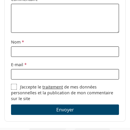
ressort:
Clip-on:
Non
Accessoires
Étui:
Oui
Nom
*
Tissu de
Oui
nettoyage:
Autres
E-mail
*
Sexe:
Pour hommes
Catégorie:
Lunettes de vue
J’accepte le
traitement
de mes données
Marque:
Prada Linea Rossa
personnelles et la publication de mon commentaire
Code:
0PS 05NV UR71O1 54
sur le site
Envoyer