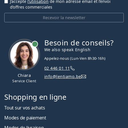
J’accepte
l’utilisation
de mon adresse email et l’envoi
d’offres commerciales
Recevoir la newsletter
Besoin de conseils?
hors ligne
We also speak English
Appelez-nous (Lun-Ven 8h30-16h)
02 446 01 11
Chiara
info@lentiamo.be
Service Client
Shopping en ligne
Tout sur vos achats
Modes de paiement
Modes de livraison