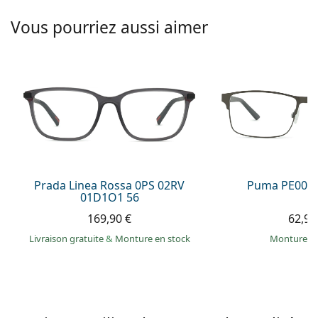
Solutions salines
02 446 01 11
Marc Jacobs
Vous pourriez aussi aimer
Gucci
Toutes les solutions
hors ligne
Toutes les marques
Persol
Prada
Toutes les marques
Prada Linea Rossa 0PS 02RV
Puma PE0027
01D1O1 56
169,90 €
62,99
Livraison gratuite
&
Monture en stock
Monture e