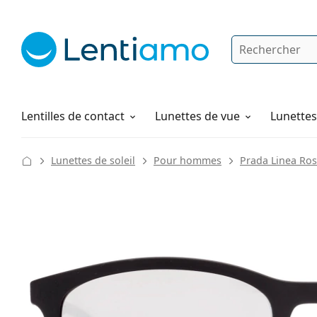
Rechercher
Je suis déjà client chez Lentiamo
Navigation sur le site
Solutions
Comment commander
Lentilles de contact
Lunettes de vue
Lunettes 
Lunettes de soleil
Pour hommes
Prada Linea Ro