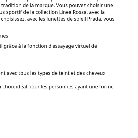
a tradition de la marque. Vous pouvez choisir une
s sportif de la collection Linea Rossa, avec la
choisissez, avec les lunettes de soleil Prada, vous
mes.
l grâce à la fonction d'essayage virtuel de
t avec tous les types de teint et des cheveux
 choix idéal pour les personnes ayant une forme
lastique de grande qualité, ce qui offre une
ceptionnel.
ns affecter le contraste ni déformer les couleurs.
niables sont la légèreté et la résistance aux