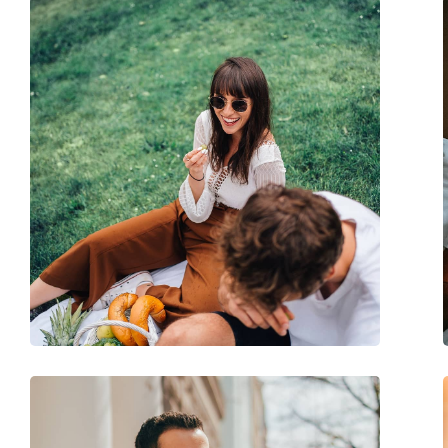
Tissu de nettoyage:
Oui
Autres
Sexe:
Pour hommes
Catégorie:
Lunettes de soleil
Marque:
Prada Linea Rossa
Utilisation:
Mode
Code:
0PS 01TS DG02B0 5