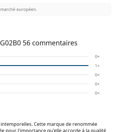
au marché européen.
DG02B0 56
commentaires
0×
1×
0×
0×
0×
 et intemporelles. Cette marque de renommée
ée pour l'importance qu'elle accorde à la qualité