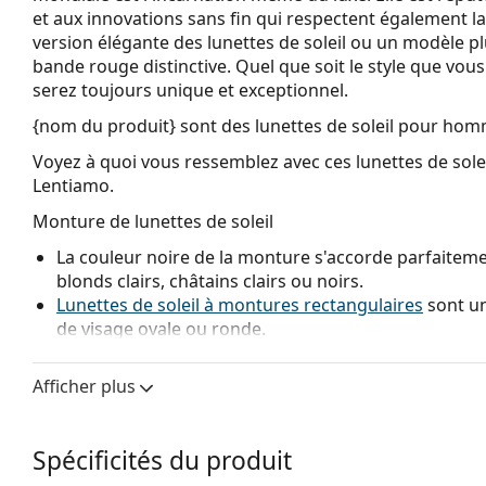
et aux innovations sans fin qui respectent également l
version élégante des lunettes de soleil ou un modèle plu
bande rouge distinctive. Quel que soit le style que vous 
serez toujours unique et exceptionnel.
{nom du produit}
sont des lunettes de soleil pour hom
Voyez à quoi vous ressemblez avec ces lunettes de solei
Lentiamo.
Monture de lunettes de soleil
La couleur noire de la monture s'accorde parfaitemen
blonds clairs, châtains clairs ou noirs.
Lunettes de soleil à montures rectangulaires
sont un
de visage ovale ou ronde.
La monture des lunettes de soleil est fabriquée en p
grande durabilité, un port confortable et un look ex
Afficher plus
Verre de lunettes de soleil
Les verres gris réduisent l'intensité de la lumière sa
Spécificités du produit
Les verres sont en plastique, dont les avantages indé