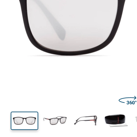
140 mm
Largeur des verres
Largeu
des verr
44 mm
56 mm
Largeur des verres
Largeur des verres