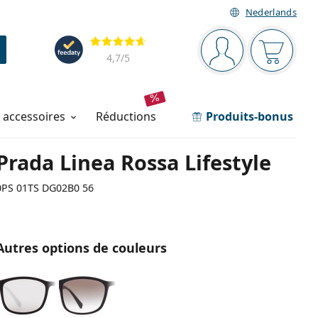
Nederlands
Barre de navigation
Évaluation
Vous êtes connec
Votre pa
4,7
/5
t accessoires
réductions
Produits-bonus
Prada Linea Rossa Lifestyle
0PS 01TS DG02B0 56
Autres options de couleurs