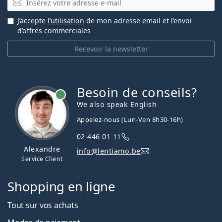
J’accepte
l’utilisation
de mon adresse email et l’envoi
d’offres commerciales
Recevoir la newsletter
Besoin de conseils?
hors ligne
We also speak English
Appelez-nous (Lun-Ven 8h30-16h)
02 446 01 11
Alexandre
info@lentiamo.be
Service Client
Shopping en ligne
Tout sur vos achats