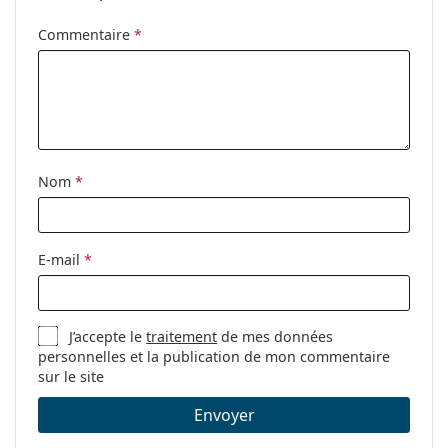
nez ajustables:
Charnière à
Non
Commentaire
*
ressort:
Accessoires
Étui:
Oui
Tissu de
Oui
nettoyage:
Nom
*
Autres
Sexe:
Pour hommes
E-mail
*
Catégorie:
Lunettes de vue
Marque:
Polo Ralph Lauren
J’accepte le
traitement
de mes données
Code:
0PH2184 5763 55
personnelles et la publication de mon commentaire
sur le site
Envoyer