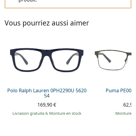
Solutions salines
02 446 01 11
Marc Jacobs
Gucci
Toutes les solutions
hors ligne
Toutes les marques
Vous pourriez aussi aimer
Persol
Prada
Toutes les marques
Polo Ralph Lauren 0PH2290U 5620
Puma PE0027
54
169,90 €
62,99
Livraison gratuite
&
Monture en stock
Monture e