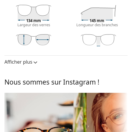
roux, gris, blancs ou blond foncé.
Les montures rectangulaires sont un choix idéal
pour les personnes ayant une forme de visage ovale
ou ronde.
134 mm
145 mm
Largeur des verres
Longueur des branches
La monture des lunettes de vue est faite d'une
combinaison de métal et de plastique. Elle offre une
grande durabilité, une stabilité et un style
extraordinaire.
40 mm
55 mm
17 mm
Les lunettes de vue à demi-monture sont un type de
Largeur des
Largeur des
Largeur du pont
monture moins visible dans lequel les verres sont
verres
verres
Afficher plus
montés par un système d'ancrage spécial. Ce type
Verres
de fixation offre un design moins encombrant de la
Largeur des
40 mm
monture et donne à son porteur un aspect très
Nous sommes sur Instagram !
verres:
élégant. Leurs principaux avantages sont la
subtilité, la légèreté et une rigidité suffisante,
Largeur des
55 mm
malgré le fait qu'elles ne représentent que la moitié
verres:
de la monture. Les verres les plus adaptés à ce type
Monture
de lunettes sont les verres à haut indice, c'est-à-dire
Forme de la
les verres amincis dont l'indice est supérieur à
Rectangulaire
monture:
1,5 ou les verres en Trivex.
Les plaquettes de nez réglables permettent de