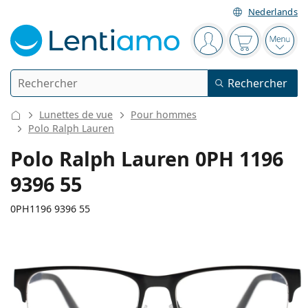
Nederlands
Barre de navigation
Vous êtes connect
Votre panier
Ouvri
Rechercher
Rechercher
Je suis déjà client chez Lentiamo
Navigation sur le site
Lunettes de vue
Pour hommes
Lentilles de contact
Polo Ralph Lauren
Polo Ralph Lauren 0PH 1196
La durée de port
Solutions
9396 55
Le type
Journalières
Le type
0PH1196 9396 55
Lunettes de vue
Les marques
Sphériques et asphériques
Hebdomadaires
Volume
Solutions polyvalentes
Accessoires
Acuvue
Toriques pour l'astigmatisme
Bimensuelles
Le type
Offres spéciales
Pour femmes
Pour hommes
Pour enfants
Lunettes de soleil
Prix avantageux
de 50 à 120 ml
Solutions de peroxyde
Inspiration et conseils
Solutions
Biofinity
Progressives pour la presbytie
Mensuelles
Le type
Nouveautés
134 mm
145 mm
55
17
145
Largeur des verres
Longueur des branches
Duo-packs
de 225 à 500 ml
Sans agents conservateurs
Le type
Offres spéciales
Pour femmes
Pour hommes
Pour enfants
Toutes les lentilles de contact
Comment acheter des lentilles en ligne
Lunettes anti lumière bleue
Gouttes oculaires
Dailies
En silicone hydrogel