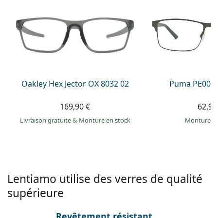
hors ligne
Toutes les marques
Persol
Prada
Toutes les marques
Oakley Hex Jector OX 8032 02
Puma PE0027
169,90 €
62,99
Livraison gratuite
&
Monture en stock
Monture e
Lentiamo utilise des verres de qualité
supérieure
Revêtement résistant