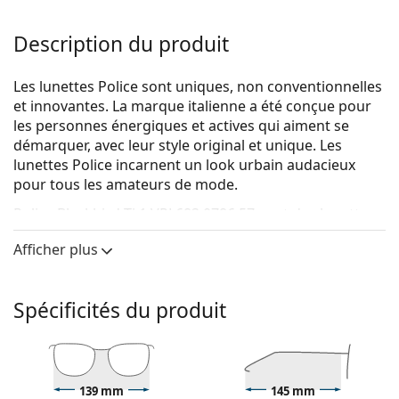
Description du produit
Les lunettes Police sont uniques, non conventionnelles
et innovantes. La marque italienne a été conçue pour
les personnes énergiques et actives qui aiment se
démarquer, avec leur style original et unique. Les
lunettes Police incarnent un look urbain audacieux
pour tous les amateurs de mode.
Police Blackbird Ti 1 VPL683 0786 57
sont des lunettes
pour hommes.
Afficher plus
Voyez de quoi vous avez l'air avec ces lunettes grâce à
la fonction d'essai virtuel de Lentiamo.
Spécificités du produit
Monture de lunettes de vue
La couleur brune de la monture s'accorde
parfaitement avec un teint chaud et des cheveux
châtain clair, noirs ou blonds foncés.
139 mm
145 mm