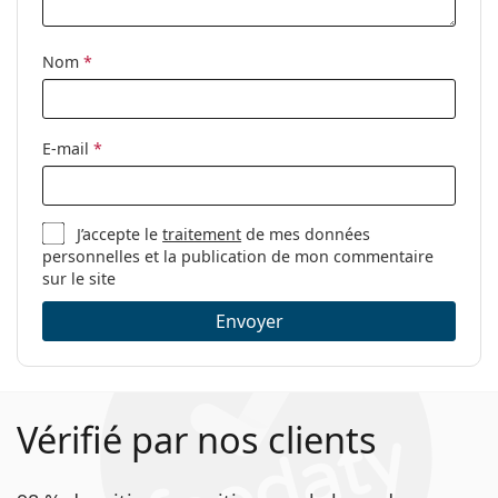
Étui:
Oui
Nom
*
Tissu de
Oui
nettoyage:
Autres
E-mail
*
Sexe:
Pour hommes
Catégorie:
Lunettes de vue
J’accepte le
traitement
de mes données
Marque:
Police
personnelles et la publication de mon commentaire
Code:
VPL683 0786 57
sur le site
Envoyer
Vérifié par nos clients