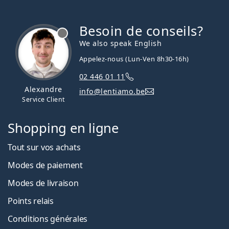
Besoin de conseils?
hors ligne
We also speak English
Appelez-nous (Lun-Ven 8h30-16h)
02 446 01 11
Alexandre
info@lentiamo.be
Service Client
Shopping en ligne
Tout sur vos achats
Modes de paiement
Modes de livraison
Points relais
Conditions générales