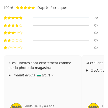
100 %
D'après 2 critiques
2×
0×
0×
0×
0×
Les lunettes sont exactement comme
Excellent !
sur la photo du magasin.
Traduit de
Traduit depuis
(
voir
)
Илиан К.
,
Il y a 4 ans
Пен