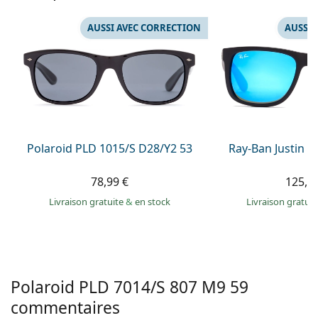
hors ligne
Toutes les marques
Persol
AUSSI AVEC CORRECTION
AUSSI 
Prada
Toutes les marques
Polaroid PLD 1015/S D28/Y2 53
Ray-Ban Justin 
78,99 €
125,9
Livraison gratuite
&
en stock
Livraison gratui
Polaroid
PLD 7014/S 807 M9 59
commentaires