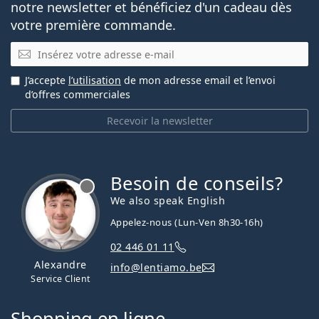
notre newsletter et bénéficiez d'un cadeau dès
votre première commande.
E-mail
J’accepte
l’utilisation
de mon adresse email et l’envoi
d’offres commerciales
Recevoir la newsletter
Besoin de conseils?
hors ligne
We also speak English
Appelez-nous (Lun-Ven 8h30-16h)
02 446 01 11
Alexandre
info@lentiamo.be
Service Client
Shopping en ligne