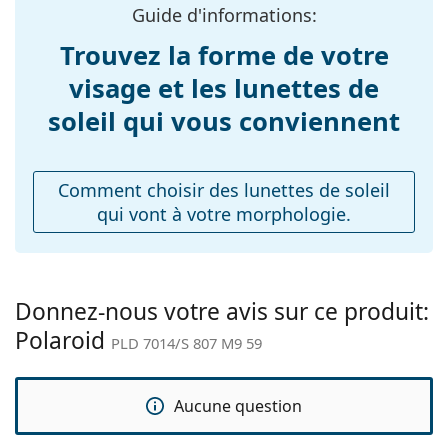
verres:
Guide d'informations:
Explorez la gamme complète de
lunettes de soleil
pour
Longueur des
140 mm
Trouvez la forme de votre
découvrir d'autres modèles de marques populaires.
branches:
visage et les lunettes de
Largeur du pont:
15 mm
soleil qui vous conviennent
Poids:
100 g
Plaquettes de nez
Non
ajustables:
Comment choisir des lunettes de soleil
qui vont à votre morphologie.
Accessoires
Étui:
Non
Tissu de
Oui
nettoyage:
Donnez-nous votre avis sur ce produit:
Polaroid
Autres
PLD 7014/S 807 M9 59
Sexe:
Pour hommes
Catégorie:
Lunettes de soleil
Aucune question
Marque:
Polaroid