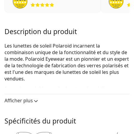
évaluation 5 sur 5
Description du produit
Les lunettes de soleil Polaroid incarnent la
combinaison unique de la fonctionnalité et du style de
la mode. Polaroid Eyewear est un pionnier et un expert
de la technologie de fabrication des verres polarisés et
est l'une des marques de lunettes de soleil les plus
vendues.
{nom du produit}
sont des lunettes de soleil pour
hommes.
Afficher plus
Voyez à quoi vous ressemblez avec ces lunettes de
soleil grâce à la fonction d'essayage virtuel de
Lentiamo.
Spécificités du produit
Monture de lunettes de soleil