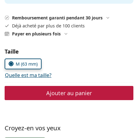
hors ligne
Toutes les marques
Persol
Remboursement garanti pendant 30 jours
Prada
Déjà acheté par plus de 100 clients
Payer en plusieurs fois
Toutes les marques
Choisissez les paramètres
Taille
M (63 mm)
Quelle est ma taille?
Ajouter au panier
Croyez-en vos yeux