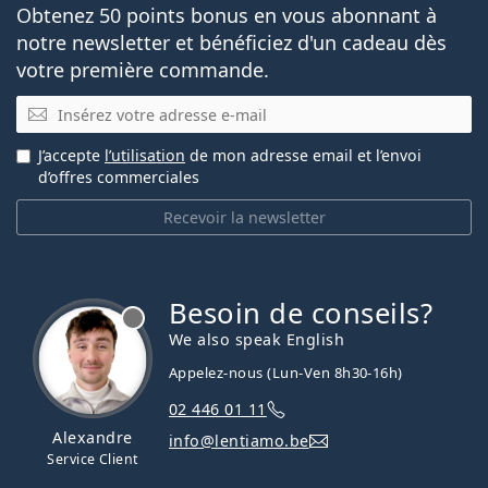
Obtenez 50 points bonus en vous abonnant à
notre newsletter et bénéficiez d'un cadeau dès
votre première commande.
E-mail
J’accepte
l’utilisation
de mon adresse email et l’envoi
d’offres commerciales
Recevoir la newsletter
Besoin de conseils?
hors ligne
We also speak English
Appelez-nous (Lun-Ven 8h30-16h)
02 446 01 11
Alexandre
info@lentiamo.be
Service Client