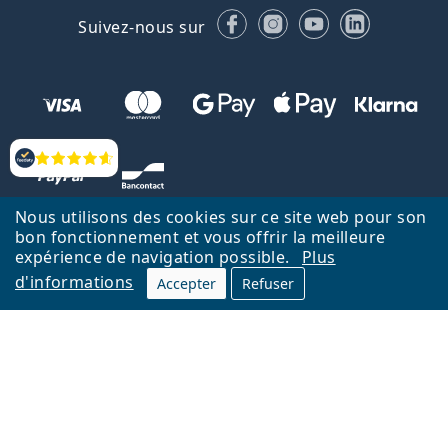
Facebook
Instagram
YouTube
LinkedIn
Suivez-nous sur
Évaluation
Nous utilisons des cookies sur ce site web pour son
bon fonctionnement et vous offrir la meilleure
expérience de navigation possible.
Plus
d'informations
Accepter
Refuser
Retour à la page d'accueil
Haut
Nederlands
Lentiamo.be est géré et exploité par Lentiamo s.r.o., République
tchèque
Un service en ligne pour vous depuis 18 ans.