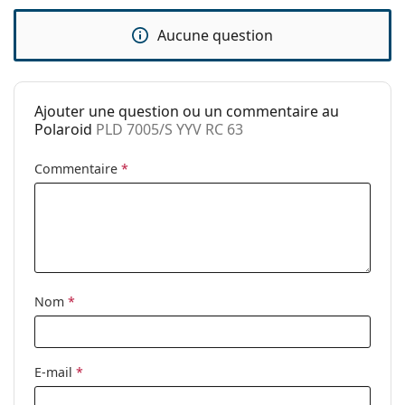
Sexe:
Pour hommes
Catégorie:
Lunettes de soleil
Aucune question
Marque:
Polaroid
Utilisation:
Mode
Ajouter une question ou un commentaire au
Code:
PLD 7005/S YYV RC 63
Polaroid
PLD 7005/S YYV RC 63
Commentaire
*
Nom
*
E-mail
*