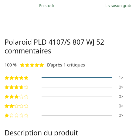
en stock
Livraison gratui
Polaroid
PLD 4107/S 807 WJ 52
commentaires
100 %
D'après 1 critiques
1×
0×
0×
0×
0×
Description du produit