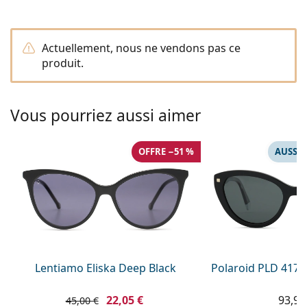
hors ligne
Toutes les marques
Persol
Actuellement, nous ne vendons pas ce
Prada
produit.
Toutes les marques
Vous pourriez aussi aimer
OFFRE −51 %
AUSSI 
Lentiamo Eliska Deep Black
Polaroid PLD 4175
22,05 €
93,99
45,00 €