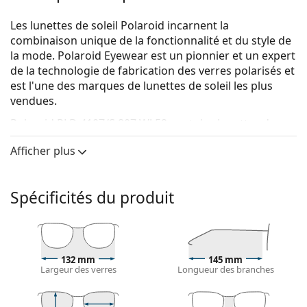
Les lunettes de soleil Polaroid incarnent la
combinaison unique de la fonctionnalité et du style de
la mode. Polaroid Eyewear est un pionnier et un expert
de la technologie de fabrication des verres polarisés et
est l'une des marques de lunettes de soleil les plus
vendues.
Polaroid PLD 4107/S 807 WJ 52
sont des lunettes de
soleil pour femmes.
Afficher plus
Voyez à quoi vous ressemblez avec ces lunettes de
soleil grâce à la fonction d'essayage virtuel de
Lentiamo.
Spécificités du produit
Monture de lunettes de soleil
La couleur noire de la monture s'accorde
parfaitement avec tous les types de teint et des
132 mm
145 mm
cheveux blonds clairs, châtains clairs ou noirs.
Largeur des verres
Longueur des branches
Les montures de lunettes de soleil Cat Eye
sont un
choix idéal pour celles qui ont un visage ovale, en