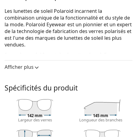
Les lunettes de soleil Polaroid incarnent la
combinaison unique de la fonctionnalité et du style de
la mode. Polaroid Eyewear est un pionnier et un expert
de la technologie de fabrication des verres polarisés et
est l'une des marques de lunettes de soleil les plus
vendues.
{nom du produit}
sont des lunettes de soleil pour
hommes.
Afficher plus
Voyez à quoi vous ressemblez avec ces lunettes de
soleil grâce à la fonction d'essayage virtuel de
Lentiamo.
Spécificités du produit
Monture de lunettes de soleil
La couleur noire de la monture s'accorde
parfaitement avec tous les types de teint et des
142 mm
145 mm
cheveux blonds clairs, châtains clairs ou noirs.
Largeur des verres
Longueur des branches
Lunettes de soleil à montures carrées
sont un choix
idéal pour les personnes ayant une forme de visage