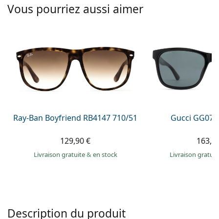
Solutions salines
Vous pourriez aussi aimer
02 446 01 11
Marc Jacobs
Gucci
Toutes les solutions
hors ligne
Toutes les marques
Persol
Prada
Toutes les marques
Ray-Ban Boyfriend RB4147 710/51
Gucci GG074
129,90 €
163,9
Livraison gratuite
&
en stock
Livraison gratui
Description du produit