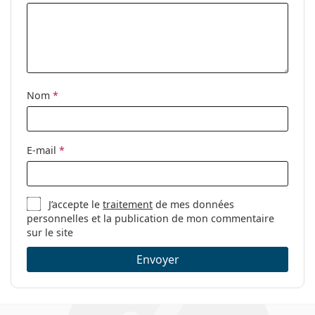
Code:
PLD 2115/F/S 807 M9 54
Nom
*
E-mail
*
J’accepte le
traitement
de mes données
personnelles et la publication de mon commentaire
sur le site
Envoyer