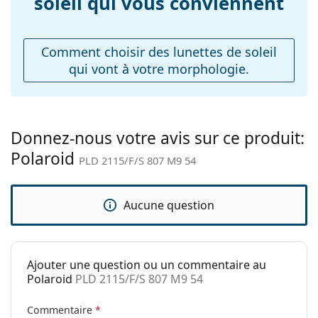
soleil qui vous conviennent
Explorez la gamme complète de
Largeur du pont:
21 mm
lunettes de soleil
pour
découvrir d'autres modèles de marques populaires.
Poids:
100 g
Plaquettes de nez
Non
Comment choisir des lunettes de soleil
ajustables:
qui vont à votre morphologie.
Charnière à
Non
ressort:
Accessoires
Donnez-nous votre avis sur ce produit:
Étui:
Non
Polaroid
PLD 2115/F/S 807 M9 54
Tissu de
Oui
nettoyage:
Aucune question
Autres
Sexe:
Pour hommes
Catégorie:
Lunettes de soleil
Ajouter une question ou un commentaire au
Polaroid
PLD 2115/F/S 807 M9 54
Marque:
Polaroid
Utilisation:
Mode
Commentaire
*