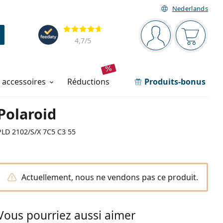
Nederlands
Barre de navigation
Évaluation
Vous êtes connec
Votre pa
4,7
/5
t accessoires
réductions
Produits-bonus
Polaroid
PLD 2102/S/X 7C5 C3 55
Actuellement, nous ne vendons pas ce produit.
Vous pourriez aussi aimer