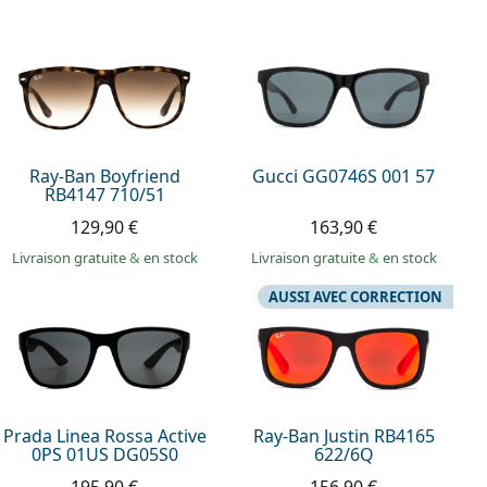
Ray-Ban Boyfriend
Gucci GG0746S 001 57
RB4147 710/51
129,90 €
163,90 €
Livraison gratuite
&
en stock
Livraison gratuite
&
en stock
AUSSI AVEC CORRECTION
Prada Linea Rossa Active
Ray-Ban Justin RB4165
0PS 01US DG05S0
622/6Q