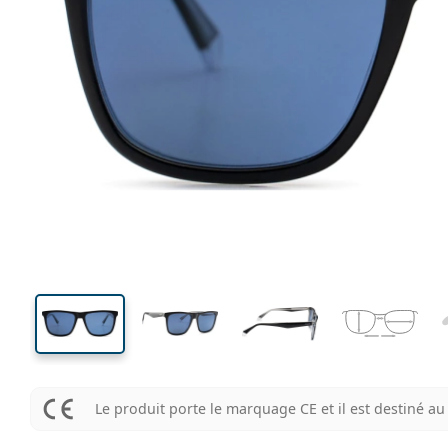
138 mm
Largeur des verres
Largeu
des verr
43 mm
55 mm
Largeur des verres
Largeur des verres
Le produit porte le marquage CE et il est destiné 