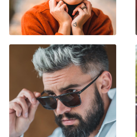
Poids:
100 g
Plaquettes de nez ajustables:
Non
Accessoires
Étui:
Non
Tissu de nettoyage:
Oui
Autres
Sexe:
Pour hommes
Catégorie:
Lunettes de soleil
Marque:
Polaroid
Utilisation:
Mode
Code:
PLD 2102/S/X 7C5 C