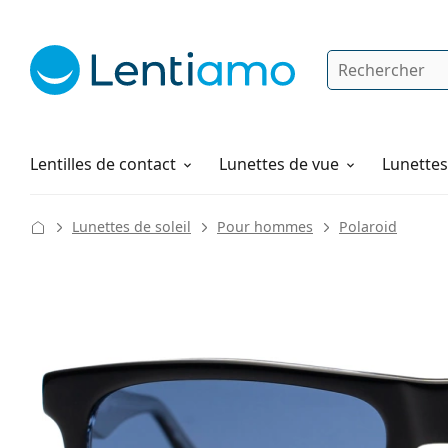
Rechercher
Je suis déjà client chez Lentiamo
Navigation sur le site
Solutions
Comment commander
Lentilles de contact
Lunettes de vue
Lunettes 
Lunettes de soleil
Pour hommes
Polaroid