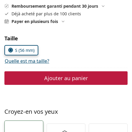
hors ligne
Toutes les marques
Remboursement garanti pendant 30 jours
Persol
Déjà acheté par plus de 100 clients
Payer en plusieurs fois
Prada
Toutes les marques
Choisissez les paramètres
Taille
S (56 mm)
Quelle est ma taille?
Ajouter au panier
Croyez-en vos yeux