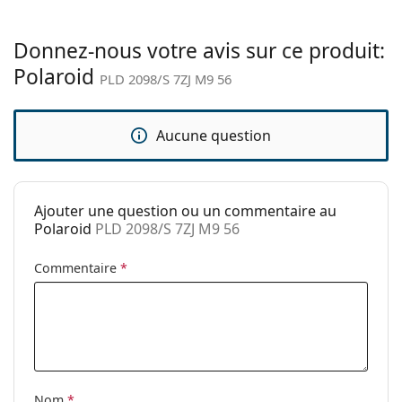
Accessoires
Étui:
Non
Donnez-nous votre avis sur ce produit:
Polaroid
Tissu de
Oui
PLD 2098/S 7ZJ M9 56
nettoyage:
Autres
Aucune question
Sexe:
Pour hommes
Catégorie:
Lunettes de soleil
Ajouter une question ou un commentaire au
Marque:
Polaroid
Polaroid
PLD 2098/S 7ZJ M9 56
Utilisation:
Mode
Commentaire
*
Code:
PLD 2098/S 7ZJ M9 56
Disponible avec
Non
correction:
Nom
*