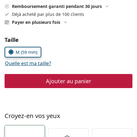
hors ligne
Toutes les marques
Remboursement garanti pendant 30 jours
Persol
Déjà acheté par plus de 100 clients
Payer en plusieurs fois
Prada
Toutes les marques
Choisissez les paramètres
Taille
M (59 mm)
Quelle est ma taille?
Ajouter au panier
Croyez-en vos yeux