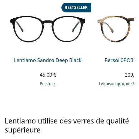
hors ligne
Toutes les marques
BESTSELLER
Persol
Prada
Toutes les marques
Lentiamo Sandro Deep Black
Persol 0PO338
45,00 €
209,9
en stock
Livraison gratuite
&
M
Lentiamo utilise des verres de qualité
supérieure