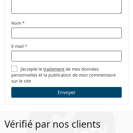
Accessoires
Étui:
Oui
Nom
*
Tissu de
Oui
nettoyage:
Autres
E-mail
*
Sexe:
Unisex
Catégorie:
Lunettes de vue
J’accepte le
traitement
de mes données
Marque:
Persol
personnelles et la publication de mon commentaire
Code:
0PO3253V 95 49
sur le site
Envoyer
Vérifié par nos clients