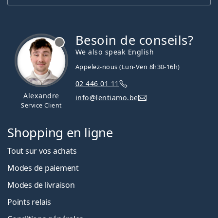
Besoin de conseils?
hors ligne
We also speak English
Appelez-nous (Lun-Ven 8h30-16h)
02 446 01 11
Alexandre
info@lentiamo.be
Service Client
Shopping en ligne
Tout sur vos achats
Modes de paiement
Modes de livraison
Points relais