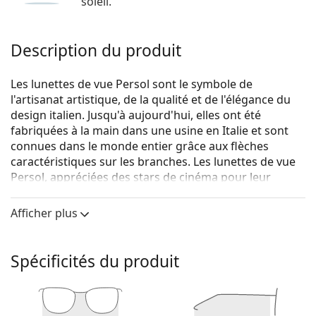
soleil.
Description du produit
Les lunettes de vue Persol sont le symbole de
l'artisanat artistique, de la qualité et de l'élégance du
design italien. Jusqu'à aujourd'hui, elles ont été
fabriquées à la main dans une usine en Italie et sont
connues dans le monde entier grâce aux flèches
caractéristiques sur les branches. Les lunettes de vue
Persol, appréciées des stars de cinéma pour leur
charme unique, sont devenues un accessoire essentiel
grâce à leur grande qualité, leurs formes
Afficher plus
traditionnelles et leur marque culte.
Persol 0PO3253V 95 49
sont des lunettes unisexes.
Spécificités du produit
Voyez de quoi vous avez l'air avec ces lunettes grâce à
la fonction d'essai virtuel de Lentiamo.
Monture de lunettes de vue