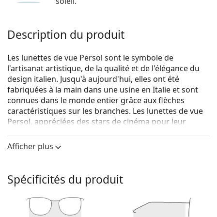
soleil.
Description du produit
Les lunettes de vue Persol sont le symbole de
l'artisanat artistique, de la qualité et de l'élégance du
design italien. Jusqu'à aujourd'hui, elles ont été
fabriquées à la main dans une usine en Italie et sont
connues dans le monde entier grâce aux flèches
caractéristiques sur les branches. Les lunettes de vue
Persol, appréciées des stars de cinéma pour leur
charme unique, sont devenues un accessoire essentiel
grâce à leur grande qualité, leurs formes
Afficher plus
traditionnelles et leur marque culte.
Persol 0PO3248V 24 49
sont des lunettes unisexes.
Spécificités du produit
Voyez de quoi vous avez l'air avec ces lunettes grâce à
la fonction d'essai virtuel de Lentiamo.
Monture de lunettes de vue