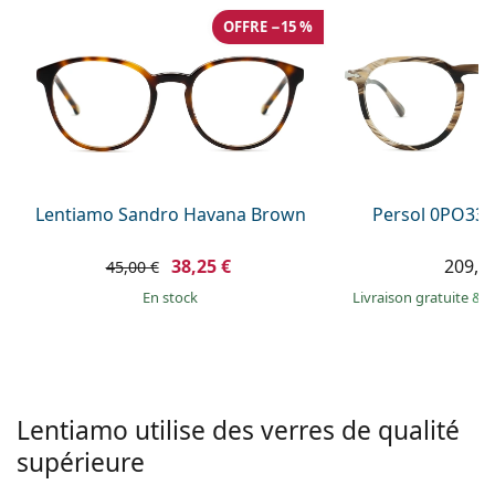
hors ligne
Toutes les marques
OFFRE −15 %
Persol
Prada
Toutes les marques
Lentiamo Sandro Havana Brown
Persol 0PO338
38,25 €
209,9
45,00 €
en stock
Livraison gratuite
&
M
Lentiamo utilise des verres de qualité
supérieure