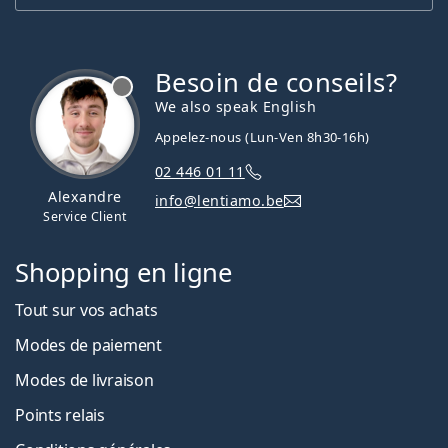
Besoin de conseils?
hors ligne
We also speak English
Appelez-nous (Lun-Ven 8h30-16h)
02 446 01 11
Alexandre
info@lentiamo.be
Service Client
Shopping en ligne
Tout sur vos achats
Modes de paiement
Modes de livraison
Points relais