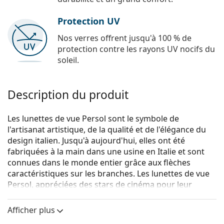
Protection UV
Nos verres offrent jusqu'à 100 % de
protection contre les rayons UV nocifs du
soleil.
Description du produit
Les lunettes de vue Persol sont le symbole de
l'artisanat artistique, de la qualité et de l'élégance du
design italien. Jusqu'à aujourd'hui, elles ont été
fabriquées à la main dans une usine en Italie et sont
connues dans le monde entier grâce aux flèches
caractéristiques sur les branches. Les lunettes de vue
Persol, appréciées des stars de cinéma pour leur
charme unique, sont devenues un accessoire essentiel
grâce à leur grande qualité, leurs formes
Afficher plus
traditionnelles et leur marque culte.