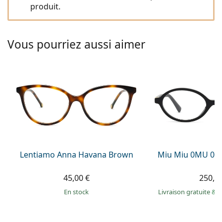
Solutions salines
produit.
02 446 01 11
Marc Jacobs
Gucci
Toutes les solutions
hors ligne
Toutes les marques
Persol
Vous pourriez aussi aimer
Prada
Toutes les marques
Lentiamo Anna Havana Brown
Miu Miu 0MU 01
45,00 €
250,9
en stock
Livraison gratuite
&
M