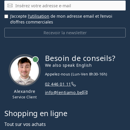
E-mail
J’accepte
l’utilisation
de mon adresse email et l’envoi
d’offres commerciales
Recevoir la newsletter
Besoin de conseils?
hors ligne
We also speak English
Appelez-nous (Lun-Ven 8h30-16h)
02 446 01 11
Alexandre
info@lentiamo.be
Service Client
Shopping en ligne
Tout sur vos achats