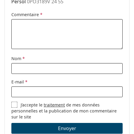
Persol
0PO3189V 24 55
nez ajustables:
Clip-on:
Non
Commentaire
*
Accessoires
Étui:
Oui
Tissu de
Oui
nettoyage:
Nom
*
Autres
Sexe:
Pour femmes
Catégorie:
Lunettes de vue
E-mail
*
Marque:
Persol
Code:
0PO3189V 24 55
J’accepte le
traitement
de mes données
personnelles et la publication de mon commentaire
sur le site
Envoyer