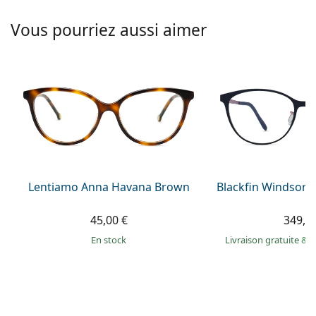
hors ligne
Toutes les marques
Persol
Vous pourriez aussi aimer
Prada
Toutes les marques
Lentiamo Anna Havana Brown
Blackfin Windsor 
45,00 €
349,9
en stock
Livraison gratuite
&
M