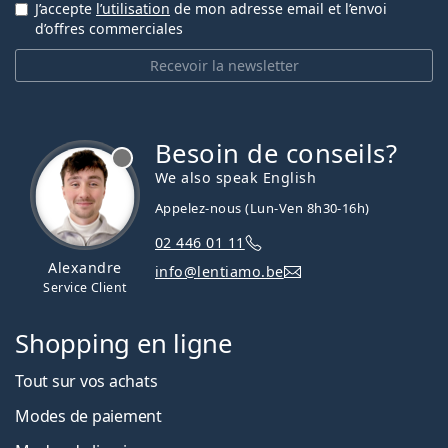
J’accepte
l’utilisation
de mon adresse email et l’envoi
d’offres commerciales
Recevoir la newsletter
Besoin de conseils?
hors ligne
We also speak English
Appelez-nous (Lun-Ven 8h30-16h)
02 446 01 11
Alexandre
info@lentiamo.be
Service Client
Shopping en ligne
Tout sur vos achats
Modes de paiement