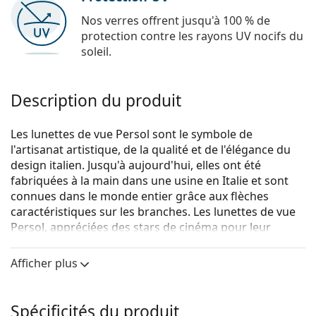
Nos verres offrent jusqu'à 100 % de
protection contre les rayons UV nocifs du
soleil.
Description du produit
Les lunettes de vue Persol sont le symbole de
l'artisanat artistique, de la qualité et de l'élégance du
design italien. Jusqu'à aujourd'hui, elles ont été
fabriquées à la main dans une usine en Italie et sont
connues dans le monde entier grâce aux flèches
caractéristiques sur les branches. Les lunettes de vue
Persol, appréciées des stars de cinéma pour leur
charme unique, sont devenues un accessoire essentiel
grâce à leur grande qualité, leurs formes
Afficher plus
traditionnelles et leur marque culte.
Persol 0PO3167V 24 49
sont des lunettes pour
Spécificités du produit
femmes.