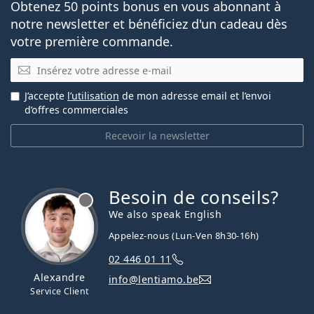
Obtenez 50 points bonus en vous abonnant à
notre newsletter et bénéficiez d'un cadeau dès
votre première commande.
E-mail
J’accepte
l’utilisation
de mon adresse email et l’envoi
d’offres commerciales
Recevoir la newsletter
Besoin de conseils?
hors ligne
We also speak English
Appelez-nous (Lun-Ven 8h30-16h)
02 446 01 11
Alexandre
info@lentiamo.be
Service Client