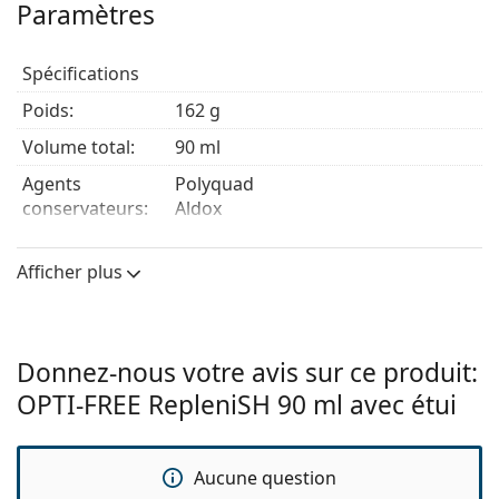
Paramètres
Spécifications
Poids:
162 g
Volume total:
90 ml
Agents
Polyquad
conservateurs:
Aldox
Fabriquant:
Alcon
Afficher plus
Utilisation
Type:
Polyvalent
Pour les lentilles
Non
Donnez-nous votre avis sur ce produit:
rigides:
OPTI-FREE RepleniSH 90 ml avec étui
Pour les lentilles
Oui
souples:
Aucune question
Voyage:
Oui