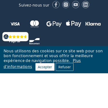
Facebook
Instagram
YouTube
LinkedIn
Suivez-nous sur
Évaluation
Nous utilisons des cookies sur ce site web pour son
bon fonctionnement et vous offrir la meilleure
expérience de navigation possible.
Plus
d'informations
Accepter
Refuser
Retour à la page d'accueil
Haut
Nederlands
Lentiamo.be est géré et exploité par Lentiamo s.r.o., République
tchèque
Un service en ligne pour vous depuis 18 ans.