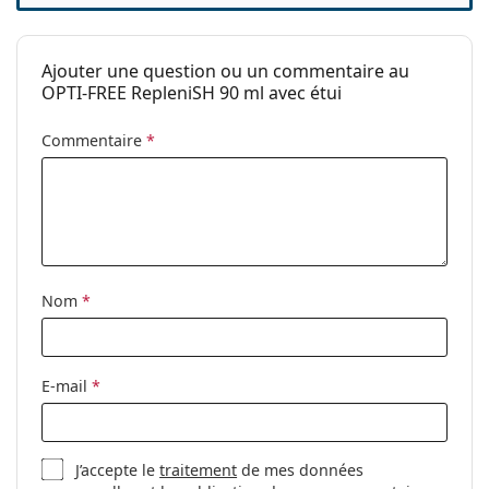
Période après
6 mois
ouverture:
Ajouter une question ou un commentaire au
Accessoires
OPTI-FREE RepleniSH 90 ml avec étui
Etuis en pack:
1
Commentaire
*
Autres
Catégorie:
Solutions
Accessoires
Solutions polyvalentes pour
lentilles de contact
Nom
*
E-mail
*
J’accepte le
traitement
de mes données