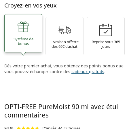
hors ligne
Toutes les marques
Croyez-en vos yeux
Persol
Prada
Toutes les marques
Système de
Livraison offerte
Reprise sous 365
bonus
dès 69€ d’achat
jours
Dès votre premier achat, vous obtenez des points bonus que
vous pouvez échanger contre des
cadeaux gratuits
.
OPTI-FREE PureMoist 90 ml avec étui
commentaires
94 %
D'après 44 critiques