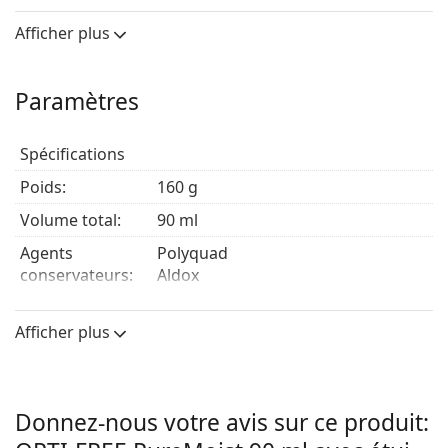
désinfecte, hydrate et protège les lentilles de contact.
Elle remplace la solution EverMoist.
Afficher plus
Paramètres
Spécifications
Poids:
160 g
Volume total:
90 ml
Agents
Polyquad
conservateurs:
Aldox
Fabriquant:
Alcon
Afficher plus
Utilisation
Type:
Polyvalent
Pour les lentilles
Non
Donnez-nous votre avis sur ce produit:
rigides: