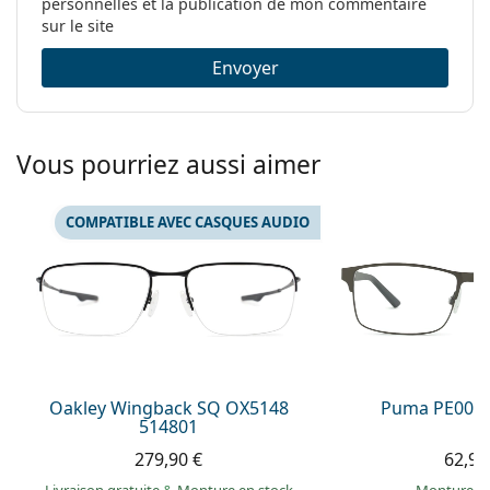
Code:
0OX5148 514804 54
personnelles et la publication de mon commentaire
sur le site
Envoyer
Vous pourriez aussi aimer
COMPATIBLE AVEC CASQUES AUDIO
Oakley Wingback SQ OX5148
Puma PE0027
514801
279,90 €
62,99