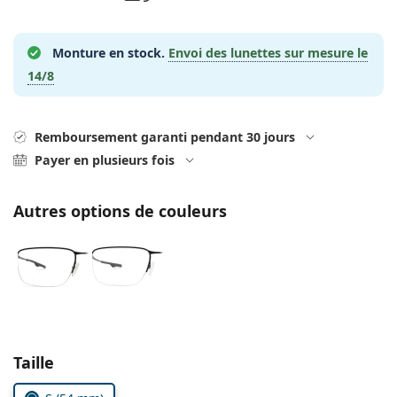
hors ligne
Toutes les marques
Persol
Monture en stock.
Envoi des lunettes sur mesure le
Prada
14/8
Toutes les marques
Remboursement garanti pendant 30 jours
Payer en plusieurs fois
Autres options de couleurs
Choisissez les paramètres
Taille