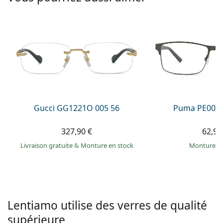
hors ligne
Toutes les marques
Persol
Prada
Toutes les marques
Gucci GG1221O 005 56
Puma PE0027
327,90 €
62,99
Livraison gratuite
&
Monture en stock
Monture e
Lentiamo utilise des verres de qualité
supérieure