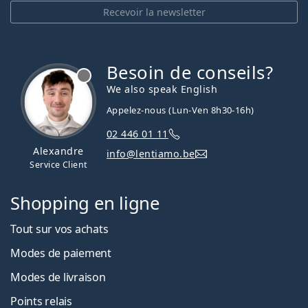
Recevoir la newsletter
Besoin de conseils?
hors ligne
We also speak English
Appelez-nous (Lun-Ven 8h30-16h)
02 446 01 11
Alexandre
info@lentiamo.be
Service Client
Shopping en ligne
Tout sur vos achats
Modes de paiement
Modes de livraison
Points relais