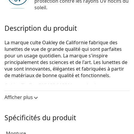
protection contre les rayons UV nocifs du
soleil.
Description du produit
La marque culte Oakley de Californie fabrique des
lunettes de vue de grande qualité qui sont parfaites
pour un usage quotidien. La marque s'inspire
principalement des sciences et de l'art. Les lunettes de
vue sont innovantes, élégantes et fabriquées à partir
de matériaux de bonne qualité et fonctionnels.
Oakley Tie Bar OX5138 513801
sont des lunettes pour
hommes.
Afficher plus
Voyez de quoi vous avez l'air avec ces lunettes grâce à
la fonction d'essai virtuel de Lentiamo.
Spécificités du produit
Monture de lunettes de vue
La couleur noire de la monture s'accorde
Monture