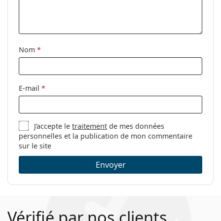
Explorez la gamme complète de
lunettes de vue
pour
découvrir d'autres styles ou consultez notre
guide des
lunettes
si vous avez besoin d'aide pour choisir.
Ceci est un dispositif médical. Lisez le mode d'emploi
Nom
*
avant l'utilisation.
E-mail
*
J’accepte le
traitement
de mes données
personnelles et la publication de mon commentaire
sur le site
Envoyer
Vérifié par nos clients