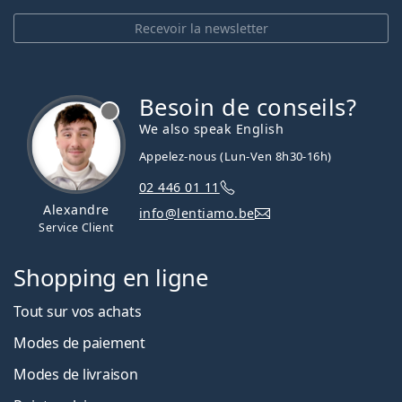
Recevoir la newsletter
Besoin de conseils?
hors ligne
We also speak English
Appelez-nous (Lun-Ven 8h30-16h)
02 446 01 11
Alexandre
info@lentiamo.be
Service Client
Shopping en ligne
Tout sur vos achats
Modes de paiement
Modes de livraison