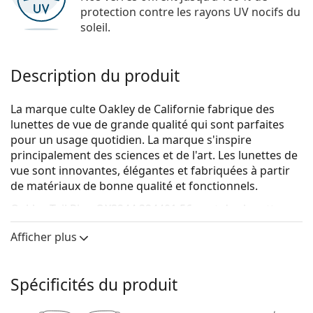
protection contre les rayons UV nocifs du
soleil.
Description du produit
La marque culte Oakley de Californie fabrique des
lunettes de vue de grande qualité qui sont parfaites
pour un usage quotidien. La marque s'inspire
principalement des sciences et de l'art. Les lunettes de
vue sont innovantes, élégantes et fabriquées à partir
de matériaux de bonne qualité et fonctionnels.
Oakley Tail Pipe OX3244 324401 56
sont des lunettes
pour hommes.
Afficher plus
Voyez de quoi vous avez l'air avec ces lunettes grâce à
la fonction d'essai virtuel de Lentiamo.
Spécificités du produit
Monture de lunettes de vue
La couleur noire de la monture s'accorde