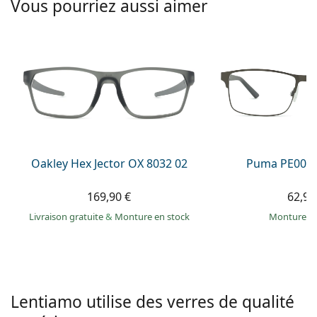
Vous pourriez aussi aimer
hors ligne
Toutes les marques
Persol
Prada
Toutes les marques
Oakley Hex Jector OX 8032 02
Puma PE0027
169,90 €
62,99
Livraison gratuite
&
Monture en stock
Monture e
Lentiamo utilise des verres de qualité