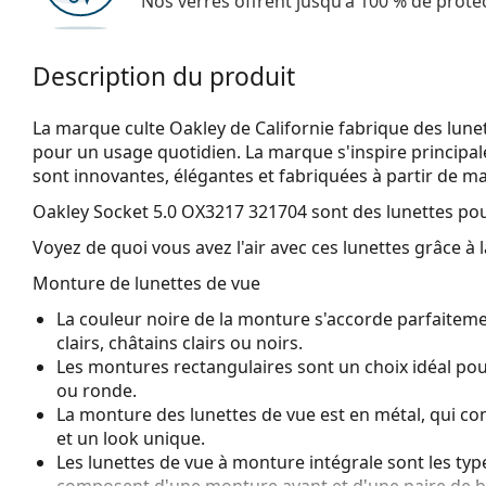
Nos verres offrent jusqu'à 100 % de protec
Description du produit
La marque culte Oakley de Californie fabrique des lunet
pour un usage quotidien. La marque s'inspire principale
sont innovantes, élégantes et fabriquées à partir de ma
Oakley Socket 5.0 OX3217 321704
sont des lunettes p
Voyez de quoi vous avez l'air avec ces lunettes grâce à l
Monture de lunettes de vue
La couleur noire de la monture s'accorde parfaiteme
clairs, châtains clairs ou noirs.
Les montures rectangulaires sont un choix idéal po
ou ronde.
La monture des lunettes de vue est en métal, qui con
et un look unique.
Les lunettes de vue à monture intégrale sont les typ
composent d'une monture avant et d'une paire de b