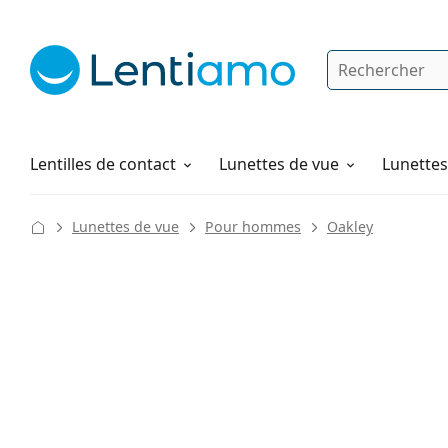
Rechercher
Je suis déjà client chez Lentiamo
Navigation sur le site
Solutions
Comment commander
Lentilles de contact
Lunettes de vue
Lunettes 
Lunettes de vue
Pour hommes
Oakley