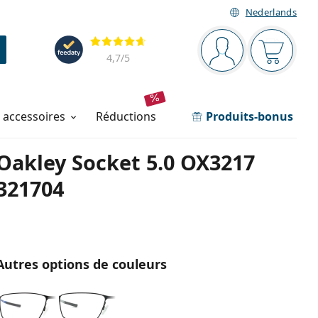
Nederlands
Barre de navigation
Évaluation
Vous êtes connec
Votre pa
4,7
/5
t accessoires
réductions
Produits-bonus
Oakley Socket 5.0 OX3217
321704
Autres options de couleurs