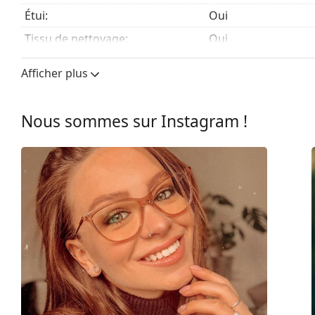
Étui:
Oui
Tissu de nettoyage:
Oui
Autres
Afficher plus
Sexe:
Pour hommes
Catégorie:
Lunettes de vue
Nous sommes sur Instagram !
Marque:
Oakley