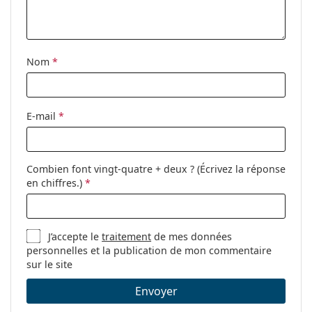
d'origine. La couleur de l'étui et son design peuvent
Sport:
Cyclisme, Course à pied,
varier.
Randonnée, VTT
Le chiffon fourni est idéal pour le nettoyage et
Code:
OJ 9001 16 31
l'entretien des lunettes de soleil. Certains modèles
peuvent être livrés avec un sac en tissu au lieu d'un
Nom
*
chiffon.
Explorez la gamme complète de
lunettes de soleil
pour
découvrir d'autres modèles de marques populaires.
E-mail
*
Combien font vingt-quatre + deux ? (Écrivez la réponse
en chiffres.)
*
J’accepte le
traitement
de mes données
personnelles et la publication de mon commentaire
sur le site
Envoyer