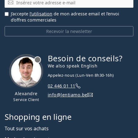
E-mail
J’accepte
l’utilisation
de mon adresse email et l’envoi
d’offres commerciales
Recevoir la newsletter
Besoin de conseils?
hors ligne
We also speak English
Appelez-nous (Lun-Ven 8h30-16h)
02 446 01 11
Alexandre
info@lentiamo.be
Service Client
Shopping en ligne
Tout sur vos achats