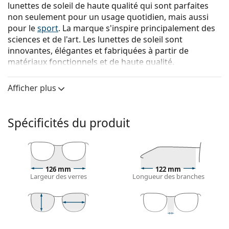
lunettes de soleil de haute qualité qui sont parfaites
non seulement pour un usage quotidien, mais aussi
pour le
sport
. La marque s'inspire principalement des
sciences et de l'art. Les lunettes de soleil sont
innovantes, élégantes et fabriquées à partir de
matériaux fonctionnels et de haute qualité.
Oakley Radar EV XS Path OJ 9001 16 31
sont des
Afficher plus
lunettes de soleil pour enfants.
Voyez à quoi vous ressemblez avec ces lunettes de
soleil grâce à la fonction d'essayage virtuel de
Spécificités du produit
Lentiamo.
Monture de lunettes de soleil
La couleur noire de la monture s'accorde
126 mm
122 mm
parfaitement avec tous les types de teint et des
Largeur des verres
Longueur des branches
cheveux blonds clairs, châtains clairs ou noirs.
Lunettes de soleil à montures rectangulaires
sont
un choix idéal pour les personnes ayant une forme
de visage ovale ou ronde.
42 mm
31 mm
131 mm