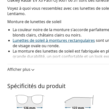
Oakley Radar EV XS Path OJ 9001 06 31
sont des lunettes
Voyez à quoi vous ressemblez avec ces lunettes de solei
Lentiamo.
Monture de lunettes de soleil
La couleur noire de la monture s'accorde parfaitemen
blonds clairs, châtains clairs ou noirs.
Lunettes de soleil à montures rectangulaires
sont un
de visage ovale ou ronde.
La monture des lunettes de soleil est fabriquée en p
grande durabilité, un port confortable et un look ex
Verre de lunettes de soleil
Afficher plus
Les verres rouges bloquent la lumière bleue, qui devie
contraste, accentuent les détails et améliorent la vi
Les verres sont en plastique, dont les avantages indé
Spécificités du produit
fissures.
La technologie innovante de la lentille
HDO
(High Def
sensibilité et acuité visuelle. La technologie HDO éli
ce qui vous permet de voir les objets exactement com
126 mm
122 mm