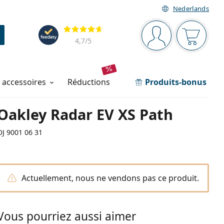
Nederlands
Barre de navigation
Évaluation
Vous êtes connec
Votre pa
4,7
/5
t accessoires
réductions
Produits-bonus
Oakley Radar EV XS Path
OJ 9001 06 31
Actuellement, nous ne vendons pas ce produit.
Vous pourriez aussi aimer