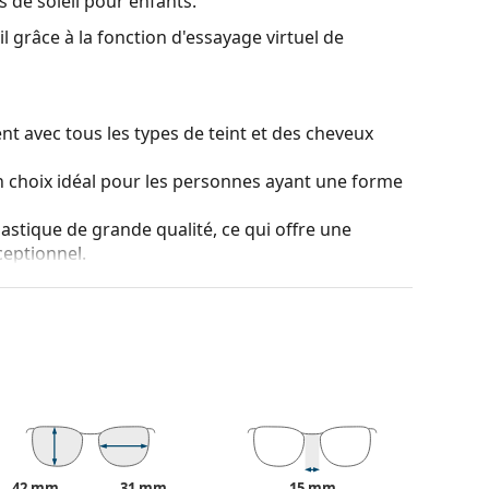
 de soleil pour enfants.
l grâce à la fonction d'essayage virtuel de
t avec tous les types de teint et des cheveux
 choix idéal pour les personnes ayant une forme
lastique de grande qualité, ce qui offre une
ceptionnel.
nt très forte surtout en hiver. Ils renforcent le
sion au crépuscule.
niables sont la légèreté et la résistance aux
inition Optics) assure une excellente netteté,
mine le grossissement et la distorsion de l'image,
me ils apparaissent et là où ils se trouvent
42 mm
31 mm
15 mm