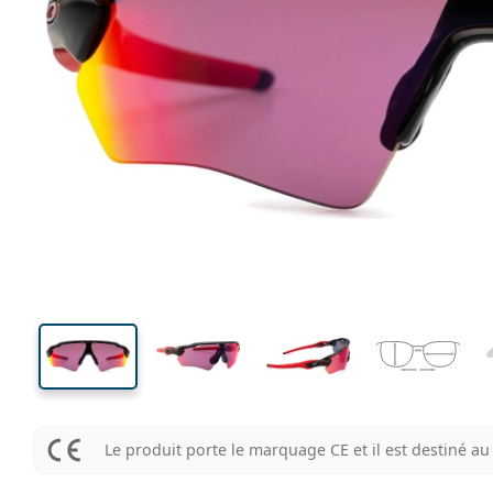
126 mm
Largeur des verres
Largeu
des verr
42 mm
31 mm
Largeur des verres
Largeur des verres
Le produit porte le marquage CE et il est destiné 