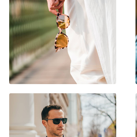
Autres
Sexe:
Pour enfants
Catégorie:
Lunettes de soleil
Marque:
Oakley
Utilisation:
Sport
Sport:
Cyclisme, Course à 
Code:
OJ 9001 06 31