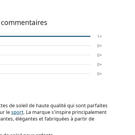
commentaires
1×
0×
0×
0×
0×
es de soleil de haute qualité qui sont parfaites
ur le
sport
. La marque s'inspire principalement
ovantes, élégantes et fabriquées à partir de