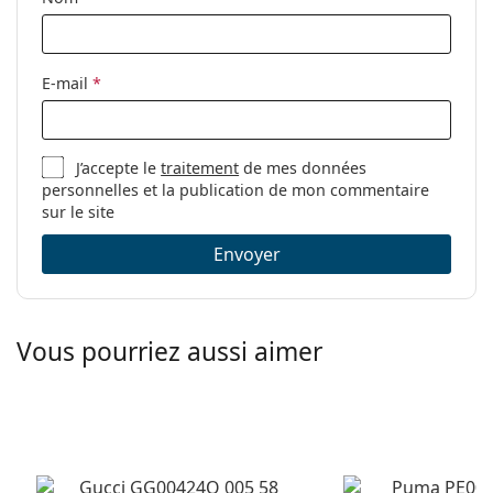
Autres
découvrir d'autres styles ou consultez notre
guide des
lunettes
si vous avez besoin d'aide pour choisir.
Sexe:
Pour hommes
Ceci est un dispositif médical. Lisez le mode d'emploi
Catégorie:
Lunettes de vue
E-mail
*
avant l'utilisation.
Marque:
Oakley
Utilisation:
Gaming
J’accepte le
traitement
de mes données
Code:
0OX5113 511301 56
personnelles et la publication de mon commentaire
sur le site
Envoyer
Vous pourriez aussi aimer