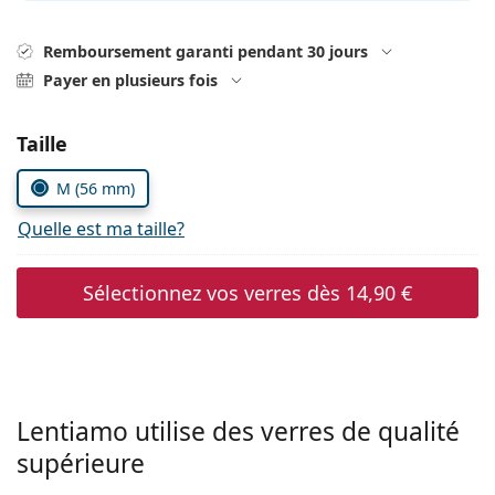
hors ligne
Toutes les marques
Persol
Remboursement garanti pendant 30 jours
Payer en plusieurs fois
Prada
Toutes les marques
Choisissez les paramètres
Taille
M (56 mm)
Quelle est ma taille?
Sélectionnez vos verres dès
14,90 €
Lentiamo utilise des verres de qualité
supérieure