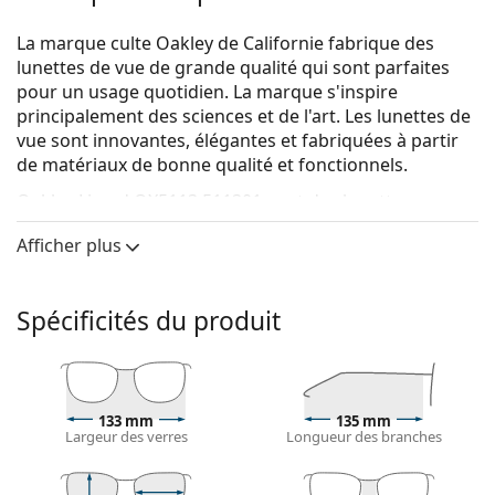
La marque culte Oakley de Californie fabrique des
lunettes de vue de grande qualité qui sont parfaites
pour un usage quotidien. La marque s'inspire
principalement des sciences et de l'art. Les lunettes de
vue sont innovantes, élégantes et fabriquées à partir
de matériaux de bonne qualité et fonctionnels.
Oakley Lizard OX5113 511301
sont des lunettes pour
hommes.
Afficher plus
Voyez de quoi vous avez l'air avec ces lunettes grâce à
la fonction d'essai virtuel de Lentiamo.
Spécificités du produit
Monture de lunettes de vue
La couleur noire de la monture s'accorde
parfaitement avec tous les teints et des cheveux
blonds clairs, châtains clairs ou noirs.
133 mm
135 mm
Les montures rectangulaires sont un choix idéal
Largeur des verres
Longueur des branches
pour les personnes ayant une forme de visage ovale
ou ronde.