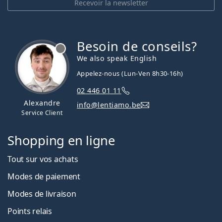
Recevoir la newsletter
Besoin de conseils?
hors ligne
We also speak English
Appelez-nous (Lun-Ven 8h30-16h)
02 446 01 11
Alexandre
info@lentiamo.be
Service Client
Shopping en ligne
Tout sur vos achats
Modes de paiement
Modes de livraison
Points relais