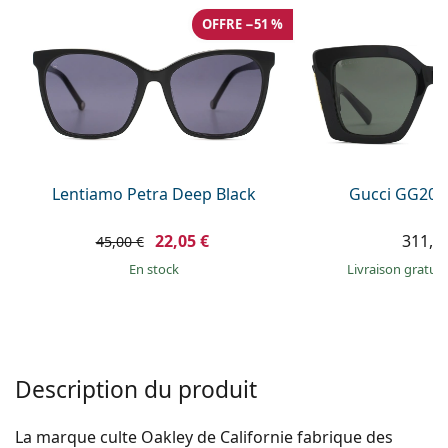
hors ligne
Toutes les marques
OFFRE −51 %
Persol
Prada
Toutes les marques
Lentiamo Petra Deep Black
Gucci GG203
22,05 €
311,9
45,00 €
en stock
Livraison gratui
Description du produit
La marque culte Oakley de Californie fabrique des