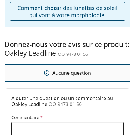
varier.
Poids:
130 g
Comment choisir des lunettes de soleil
Le chiffon fourni est idéal pour le nettoyage et
qui vont à votre morphologie.
Plaquettes de nez
l'entretien des lunettes de soleil. Certains modèles
Non
ajustables:
peuvent être livrés avec un sac en tissu au lieu d'un
chiffon.
Charnière à
Non
Explorez la gamme complète de
ressort:
lunettes de soleil
pour
Donnez-nous votre avis sur ce produit:
découvrir d'autres modèles de marques populaires.
Accessoires
Oakley Leadline
OO 9473 01 56
Étui:
Oui
Tissu de
Oui
Aucune question
nettoyage:
Autres
Sexe:
Pour femmes
Ajouter une question ou un commentaire au
Oakley Leadline
OO 9473 01 56
Catégorie:
Lunettes de soleil
Marque:
Oakley
Commentaire
*
Utilisation:
Sport