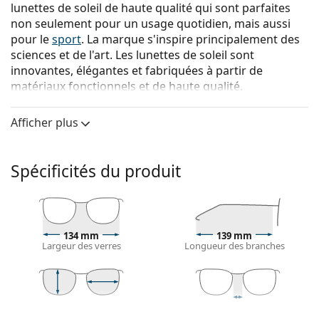
lunettes de soleil de haute qualité qui sont parfaites
non seulement pour un usage quotidien, mais aussi
pour le
sport
. La marque s'inspire principalement des
sciences et de l'art. Les lunettes de soleil sont
innovantes, élégantes et fabriquées à partir de
matériaux fonctionnels et de haute qualité.
Oakley Leadline OO 9473 01 56
sont des lunettes de
Afficher plus
soleil pour femmes.
Voyez à quoi vous ressemblez avec ces lunettes de
soleil grâce à la fonction d'essayage virtuel de
Spécificités du produit
Lentiamo.
Monture de lunettes de soleil
La couleur noire de la monture s'accorde
134 mm
139 mm
parfaitement avec tous les types de teint et des
Largeur des verres
Longueur des branches
cheveux blonds clairs, châtains clairs ou noirs.
Lunettes de soleil à montures carrées
sont un choix
idéal pour les personnes ayant une forme de visage
ronde, ovale ou triangulaire.
42 mm
56 mm
17 mm