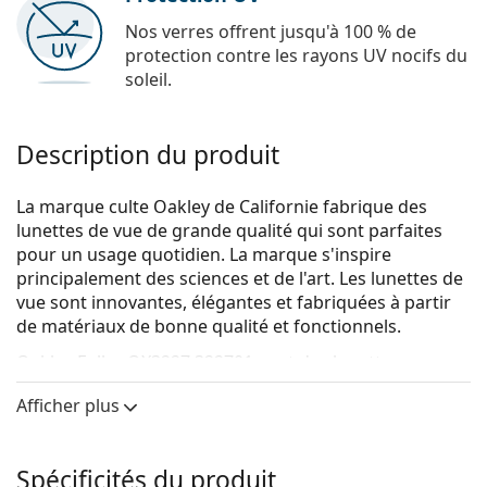
Nos verres offrent jusqu'à 100 % de
protection contre les rayons UV nocifs du
soleil.
Description du produit
La marque culte Oakley de Californie fabrique des
lunettes de vue de grande qualité qui sont parfaites
pour un usage quotidien. La marque s'inspire
principalement des sciences et de l'art. Les lunettes de
vue sont innovantes, élégantes et fabriquées à partir
de matériaux de bonne qualité et fonctionnels.
Oakley Fuller OX3227 322701
sont des lunettes pour
hommes.
Afficher plus
Voyez de quoi vous avez l'air avec ces lunettes grâce à
la fonction d'essai virtuel de Lentiamo.
Spécificités du produit
Monture de lunettes de vue