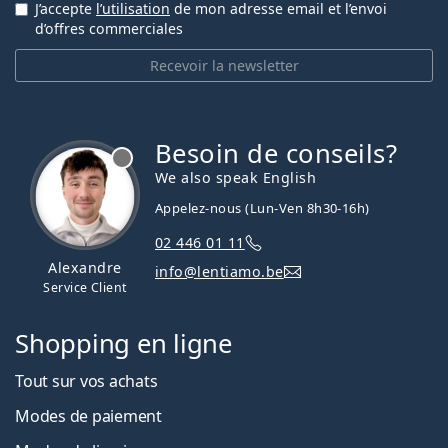
J’accepte
l’utilisation
de mon adresse email et l’envoi
d’offres commerciales
Recevoir la newsletter
Besoin de conseils?
hors ligne
We also speak English
Appelez-nous (Lun-Ven 8h30-16h)
02 446 01 11
Alexandre
info@lentiamo.be
Service Client
Shopping en ligne
Tout sur vos achats
Modes de paiement