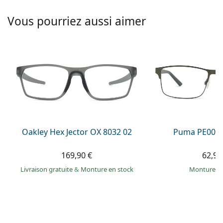
hors ligne
Toutes les marques
Persol
Vous pourriez aussi aimer
Prada
Toutes les marques
Oakley Hex Jector OX 8032 02
Puma PE0027
169,90 €
62,99
Livraison gratuite
&
Monture en stock
Monture e