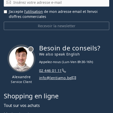
E-mail
J’accepte
l’utilisation
de mon adresse email et l’envoi
d’offres commerciales
Recevoir la newsletter
Besoin de conseils?
hors ligne
We also speak English
Appelez-nous (Lun-Ven 8h30-16h)
02 446 01 11
Alexandre
info@lentiamo.be
Service Client
Shopping en ligne
Tout sur vos achats