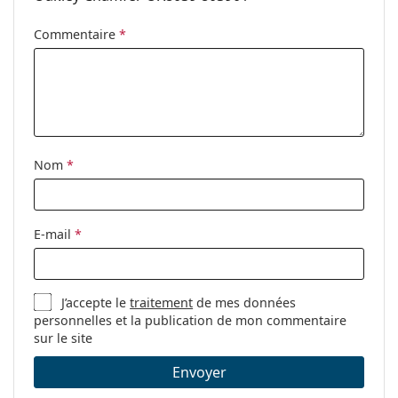
nez ajustables:
Clip-on:
Non
Commentaire
*
Accessoires
Étui:
Oui
Tissu de
Oui
nettoyage:
Nom
*
Autres
Sexe:
Pour hommes
Catégorie:
Lunettes de vue
E-mail
*
Marque:
Oakley
Code:
0OX8039 803901
J’accepte le
traitement
de mes données
personnelles et la publication de mon commentaire
sur le site
Envoyer