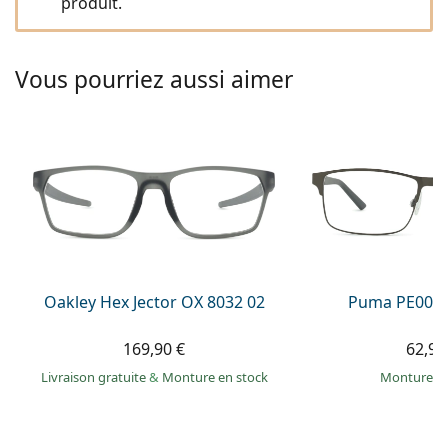
produit.
hors ligne
Toutes les marques
Persol
Vous pourriez aussi aimer
Prada
Toutes les marques
Oakley Hex Jector OX 8032 02
Puma PE0027
169,90 €
62,99
Livraison gratuite
&
Monture en stock
Monture e