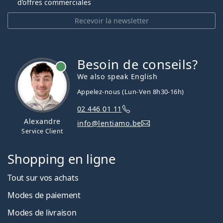
d’offres commerciales
Recevoir la newsletter
Besoin de conseils?
hors ligne
We also speak English
Appelez-nous (Lun-Ven 8h30-16h)
02 446 01 11
Alexandre
info@lentiamo.be
Service Client
Shopping en ligne
Tout sur vos achats
Modes de paiement
Modes de livraison