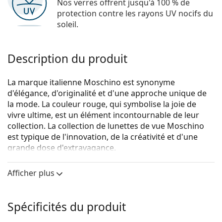
Nos verres offrent jusqu'à 100 % de
protection contre les rayons UV nocifs du
soleil.
Description du produit
La marque italienne Moschino est synonyme
d'élégance, d'originalité et d'une approche unique de
la mode. La couleur rouge, qui symbolise la joie de
vivre ultime, est un élément incontournable de leur
collection. La collection de lunettes de vue Moschino
est typique de l'innovation, de la créativité et d'une
grande dose d'extravagance.
Moschino MOS558 807 16 55
sont des lunettes pour
Afficher plus
femmes.
Monture de lunettes de vue
Spécificités du produit
La couleur noire de la monture s'accorde
parfaitement avec tous les teints et des cheveux