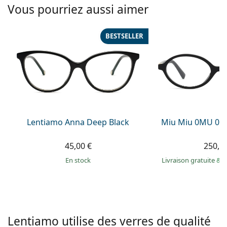
Solutions salines
Vous pourriez aussi aimer
02 446 01 11
Marc Jacobs
Gucci
Toutes les solutions
hors ligne
Toutes les marques
BESTSELLER
Persol
Prada
Toutes les marques
Lentiamo Anna Deep Black
Miu Miu 0MU 01
45,00 €
250,9
en stock
Livraison gratuite
&
M
Lentiamo utilise des verres de qualité