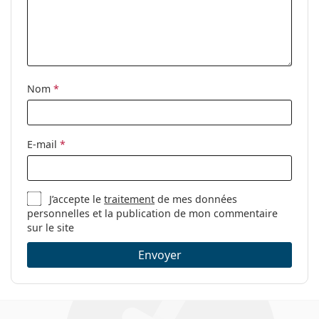
Accessoires
Étui:
Oui
Tissu de
Oui
nettoyage:
Nom
*
Autres
Sexe:
Pour femmes
Catégorie:
Lunettes de vue
E-mail
*
Marque:
Moschino
Code:
MOS558 807 16 55
J’accepte le
traitement
de mes données
personnelles et la publication de mon commentaire
sur le site
Envoyer