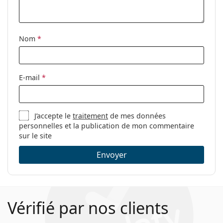
Tissu de
Oui
nettoyage:
Nom
*
Autres
Sexe:
Pour femmes
Catégorie:
Lunettes de vue
E-mail
*
Marque:
Moschino
Code:
MOS542 000 17 53
J’accepte le
traitement
de mes données
personnelles et la publication de mon commentaire
sur le site
Envoyer
Vérifié par nos clients