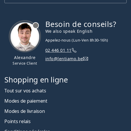
Besoin de conseils?
hors ligne
We also speak English
Appelez-nous (Lun-Ven 8h30-16h)
02 446 01 11
Alexandre
info@lentiamo.be
Service Client
Shopping en ligne
Tout sur vos achats
Modes de paiement
Modes de livraison
Points relais