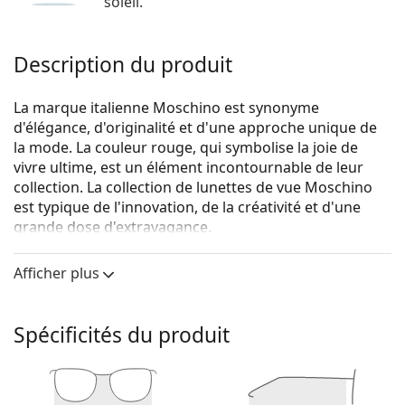
soleil.
Description du produit
La marque italienne Moschino est synonyme
d'élégance, d'originalité et d'une approche unique de
la mode. La couleur rouge, qui symbolise la joie de
vivre ultime, est un élément incontournable de leur
collection. La collection de lunettes de vue Moschino
est typique de l'innovation, de la créativité et d'une
grande dose d'extravagance.
Moschino MOS542 000 17 53
sont des lunettes pour
Afficher plus
femmes.
Monture de lunettes de vue
Spécificités du produit
La couleur dorée de la monture s'accorde
parfaitement avec tous les teints et des cheveux
châtain foncé.
Les montures carrées sont un choix idéal pour les