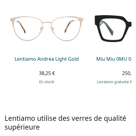
hors ligne
Toutes les marques
Persol
Prada
Toutes les marques
Lentiamo Andrea Light Gold
Miu Miu 0MU 04
38,25 €
250,9
en stock
Livraison gratuite
&
M
Lentiamo utilise des verres de qualité
supérieure