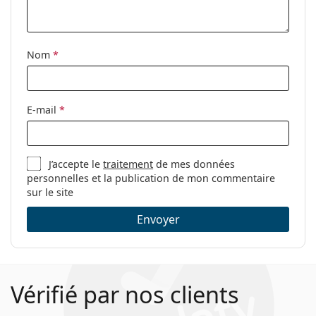
Tissu de
Oui
nettoyage:
Nom
*
Autres
Sexe:
Pour femmes
Catégorie:
Lunettes de vue
E-mail
*
Marque:
Moschino
Code:
MOS510 35J 17 53
J’accepte le
traitement
de mes données
personnelles et la publication de mon commentaire
sur le site
Envoyer
Vérifié par nos clients