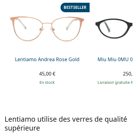
hors ligne
Toutes les marques
BESTSELLER
Persol
Prada
Toutes les marques
Lentiamo Andrea Rose Gold
Miu Miu 0MU 09
45,00 €
250,9
en stock
Livraison gratuite
&
M
Lentiamo utilise des verres de qualité
supérieure