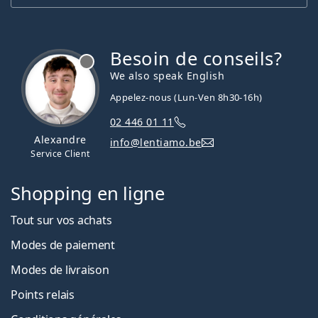
Besoin de conseils?
hors ligne
We also speak English
Appelez-nous (Lun-Ven 8h30-16h)
02 446 01 11
Alexandre
info@lentiamo.be
Service Client
Shopping en ligne
Tout sur vos achats
Modes de paiement
Modes de livraison
Points relais