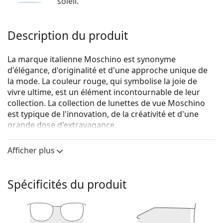
soleil.
Description du produit
La marque italienne Moschino est synonyme
d'élégance, d'originalité et d'une approche unique de
la mode. La couleur rouge, qui symbolise la joie de
vivre ultime, est un élément incontournable de leur
collection. La collection de lunettes de vue Moschino
est typique de l'innovation, de la créativité et d'une
grande dose d'extravagance.
Moschino MOS510 35J 17 53
sont des lunettes pour
Afficher plus
femmes.
Monture de lunettes de vue
Spécificités du produit
La couleur rose de la monture s'accorde
parfaitement avec tous les teints et des cheveux
châtain clair ou blonds clairs.
Les montures Cat Eye sont un choix idéal pour celles