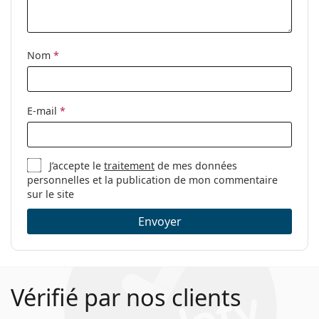
Accessoires
Étui:
Oui
Nom
*
Tissu de
Oui
nettoyage:
Autres
E-mail
*
Sexe:
Pour femmes
Catégorie:
Lunettes de vue
J’accepte le
traitement
de mes données
Marque:
Moschino Love
personnelles et la publication de mon commentaire
Code:
MOL585 807 17 52
sur le site
Envoyer
Vérifié par nos clients