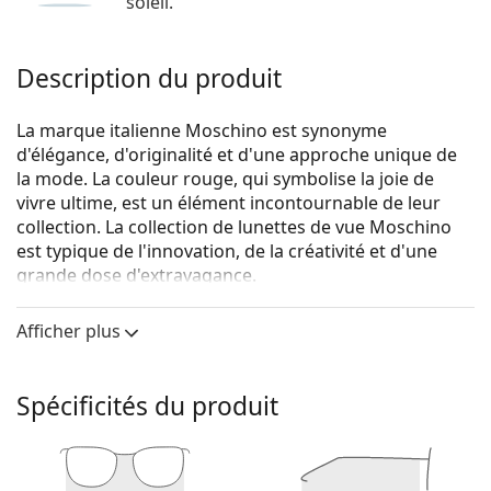
soleil.
Description du produit
La marque italienne Moschino est synonyme
d'élégance, d'originalité et d'une approche unique de
la mode. La couleur rouge, qui symbolise la joie de
vivre ultime, est un élément incontournable de leur
collection. La collection de lunettes de vue Moschino
est typique de l'innovation, de la créativité et d'une
grande dose d'extravagance.
Moschino Love MOL585 807 17 52
sont des lunettes
Afficher plus
pour femmes.
Monture de lunettes de vue
Spécificités du produit
La couleur noire de la monture s'accorde
parfaitement avec tous les teints et des cheveux
blonds clairs, châtains clairs ou noirs.
Les montures carrées sont un choix idéal pour les