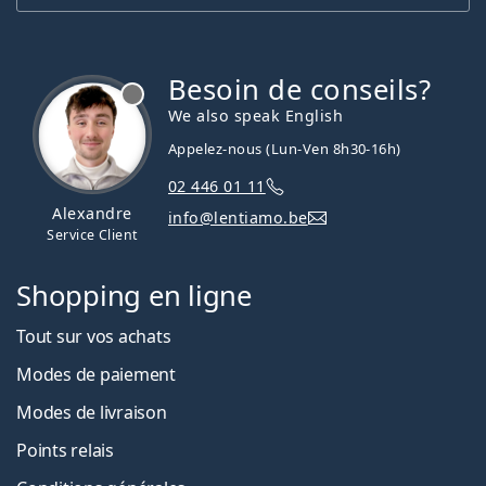
Besoin de conseils?
hors ligne
We also speak English
Appelez-nous (Lun-Ven 8h30-16h)
02 446 01 11
Alexandre
info@lentiamo.be
Service Client
Shopping en ligne
Tout sur vos achats
Modes de paiement
Modes de livraison
Points relais