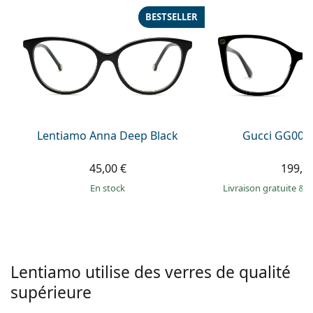
hors ligne
Toutes les marques
BESTSELLER
Persol
Prada
Toutes les marques
Lentiamo Anna Deep Black
Gucci GG002
45,00 €
199,9
en stock
Livraison gratuite
&
M
Lentiamo utilise des verres de qualité
supérieure