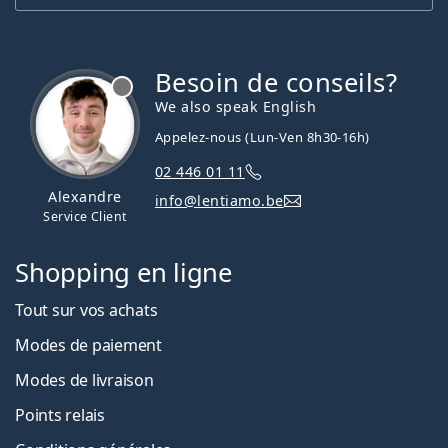
Besoin de conseils?
hors ligne
We also speak English
Appelez-nous (Lun-Ven 8h30-16h)
02 446 01 11
Alexandre
info@lentiamo.be
Service Client
Shopping en ligne
Tout sur vos achats
Modes de paiement
Modes de livraison
Points relais