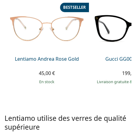
hors ligne
Toutes les marques
BESTSELLER
Persol
Prada
Toutes les marques
Lentiamo Andrea Rose Gold
Gucci GG002
45,00 €
199,9
en stock
Livraison gratuite
&
M
Lentiamo utilise des verres de qualité
supérieure