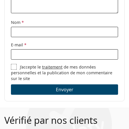
Tissu de
Oui
nettoyage:
Nom
*
Autres
Sexe:
Pour femmes
Catégorie:
Lunettes de vue
E-mail
*
Marque:
Moschino Love
Code:
MOL580 IJS 19 52
J’accepte le
traitement
de mes données
personnelles et la publication de mon commentaire
sur le site
Envoyer
Vérifié par nos clients