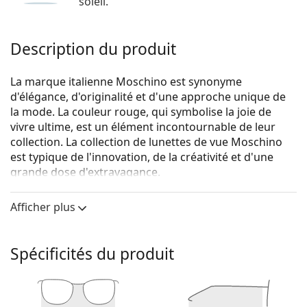
soleil.
Description du produit
La marque italienne Moschino est synonyme
d'élégance, d'originalité et d'une approche unique de
la mode. La couleur rouge, qui symbolise la joie de
vivre ultime, est un élément incontournable de leur
collection. La collection de lunettes de vue Moschino
est typique de l'innovation, de la créativité et d'une
grande dose d'extravagance.
Moschino Love MOL580 IJS 19 52
sont des lunettes
Afficher plus
pour femmes.
Monture de lunettes de vue
Spécificités du produit
La couleur rose de la monture s'accorde
parfaitement avec tous les teints et des cheveux
châtain clair ou blonds clairs.
Les montures carrées sont un choix idéal pour les