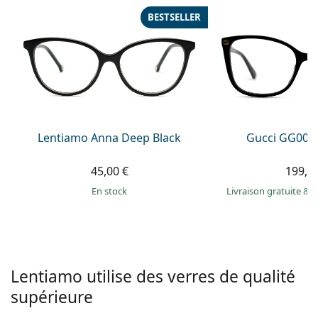
hors ligne
Toutes les marques
BESTSELLER
Persol
Prada
Toutes les marques
Lentiamo Anna Deep Black
Gucci GG002
45,00 €
199,9
en stock
Livraison gratuite
&
M
Lentiamo utilise des verres de qualité
supérieure