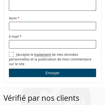
Tissu de
Oui
nettoyage:
Nom
*
Autres
Sexe:
Pour femmes
Catégorie:
Lunettes de vue
E-mail
*
Marque:
Moschino Love
Code:
MOL564 807 18 53
J’accepte le
traitement
de mes données
personnelles et la publication de mon commentaire
sur le site
Envoyer
Vérifié par nos clients