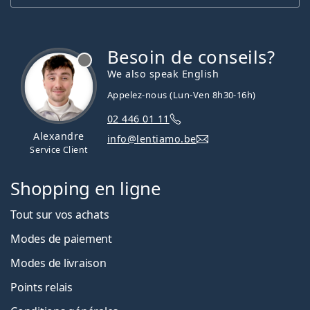
Besoin de conseils?
hors ligne
We also speak English
Appelez-nous (Lun-Ven 8h30-16h)
02 446 01 11
Alexandre
info@lentiamo.be
Service Client
Shopping en ligne
Tout sur vos achats
Modes de paiement
Modes de livraison
Points relais