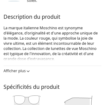
soleil.
Description du produit
La marque italienne Moschino est synonyme
d'élégance, d'originalité et d'une approche unique de
la mode. La couleur rouge, qui symbolise la joie de
vivre ultime, est un élément incontournable de leur
collection. La collection de lunettes de vue Moschino
est typique de l'innovation, de la créativité et d'une
grande dose d'extravagance.
Moschino Love MOL564 807 18 53
sont des lunettes
Afficher plus
pour femmes.
Voyez de quoi vous avez l'air avec ces lunettes grâce à
la fonction d'essai virtuel de Lentiamo.
Spécificités du produit
Monture de lunettes de vue
La couleur noire de la monture s'accorde