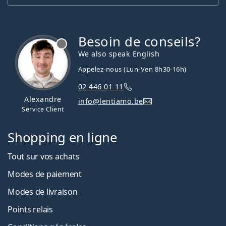
Besoin de conseils?
hors ligne
We also speak English
Appelez-nous (Lun-Ven 8h30-16h)
02 446 01 11
Alexandre
info@lentiamo.be
Service Client
Shopping en ligne
Tout sur vos achats
Modes de paiement
Modes de livraison
Points relais