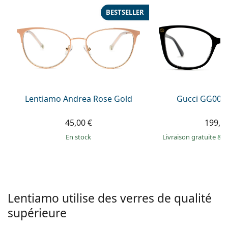
hors ligne
Toutes les marques
BESTSELLER
Persol
Prada
Toutes les marques
Lentiamo Andrea Rose Gold
Gucci GG002
45,00 €
199,9
en stock
Livraison gratuite
&
M
Lentiamo utilise des verres de qualité
supérieure