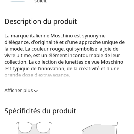
soleil.
Description du produit
La marque italienne Moschino est synonyme
d'élégance, d'originalité et d'une approche unique de
la mode. La couleur rouge, qui symbolise la joie de
vivre ultime, est un élément incontournable de leur
collection. La collection de lunettes de vue Moschino
est typique de l'innovation, de la créativité et d'une
grande dose d'extravagance.
Moschino Love MOL562 DDB 17 53
sont des lunettes
Afficher plus
pour femmes.
Monture de lunettes de vue
Spécificités du produit
La couleur rose de la monture s'accorde
parfaitement avec tous les teints et des cheveux
châtain clair ou blonds clairs.
Les montures carrées sont un choix idéal pour les