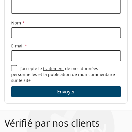
Tissu de
Oui
nettoyage:
Nom
*
Autres
Sexe:
Pour femmes
Catégorie:
Lunettes de vue
E-mail
*
Marque:
Moschino Love
Code:
MOL562 DDB 17 53
J’accepte le
traitement
de mes données
personnelles et la publication de mon commentaire
sur le site
Envoyer
Vérifié par nos clients