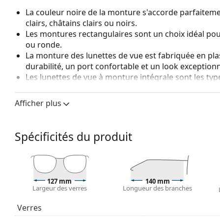
La couleur noire de la monture s'accorde parfaiteme
clairs, châtains clairs ou noirs.
Les montures rectangulaires sont un choix idéal po
ou ronde.
La monture des lunettes de vue est fabriquée en pla
durabilité, un port confortable et un look exceptionn
Les lunettes de vue à monture intégrale sont les typ
composent d'une monture avant et d'une paire de b
votre style grâce à leur design remarquable. L'un de l
Afficher plus
fait qu'elles enferment entièrement le verre, et sur
de monture convient à tous les verres, y compris le
Spécificités du produit
Accessoires
Nous livrons les lunettes dans leur étui d'origine. La
Le chiffon fourni est idéal pour le nettoyage et l'en
livrés avec un sac en tissu au lieu d'un chiffon.
127 mm
140 mm
Largeur des verres
Longueur des branches
Explorez la gamme complète de
lunettes de vue
pour dé
des lunettes
si vous avez besoin d'aide pour choisir.
Verres
Ceci est un dispositif médical. Lisez le mode d'emploi ava