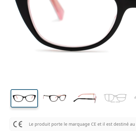
127 mm
Largeur des verres
Largeu
des verr
35 mm
51 mm
Largeur des verres
Largeur des verres
Le produit porte le marquage CE et il est destiné 