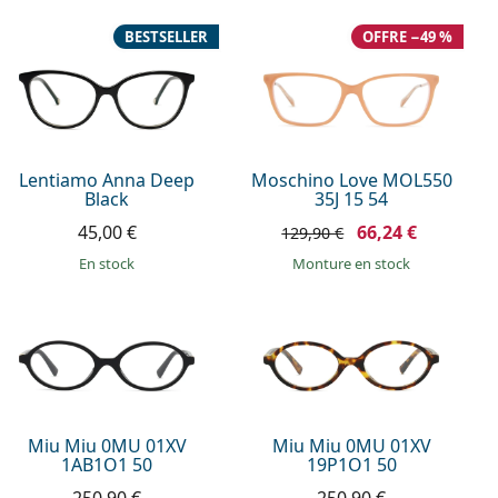
BESTSELLER
OFFRE −49 %
Lentiamo Anna Deep
Moschino Love MOL550
Black
35J 15 54
45,00 €
66,24 €
129,90 €
en stock
Monture en stock
Miu Miu 0MU 01XV
Miu Miu 0MU 01XV
1AB1O1 50
19P1O1 50