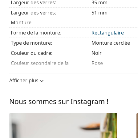
Largeur des verres:
35 mm
Largeur des verres:
51 mm
Monture
Forme de la monture:
Rectangulaire
Type de monture:
Monture cerclée
Couleur du cadre:
Noir
Couleur secondaire de la
Rose
monture:
Matériau cadre:
Plastique
Afficher plus
Taille:
S
Nous sommes sur Instagram !
Largeur des verres:
127 mm
Longueur des branches:
140 mm
Largeur du pont:
17 mm
Poids:
150 g