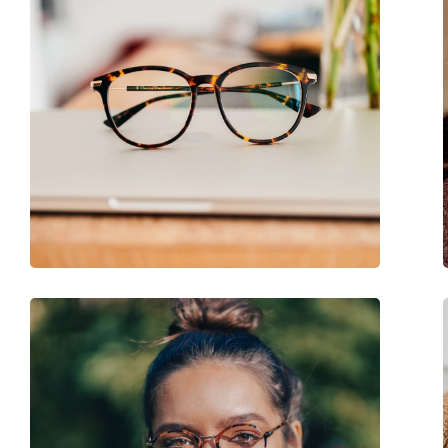
Plaquettes de nez ajustables:
Non
Clip-on:
Non
Accessoires
Étui:
Oui
Tissu de nettoyage:
Oui
Autres
Sexe:
Pour femmes
Catégorie:
Lunettes de vue
Marque:
Moschino Love
Code:
MOL548 807 17 51