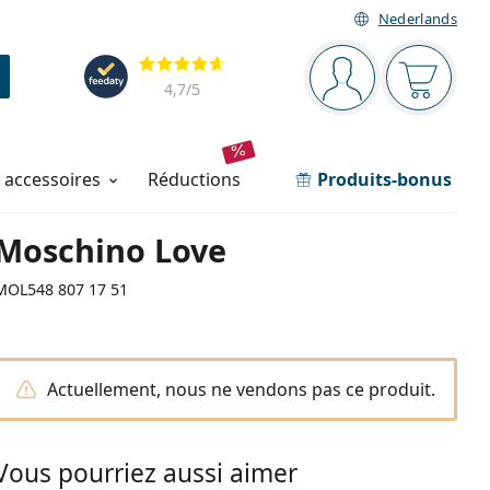
Nederlands
Barre de navigation
Évaluation
Vous êtes connec
Votre pa
4,7
/5
t accessoires
réductions
Produits-bonus
Moschino Love
MOL548 807 17 51
Actuellement, nous ne vendons pas ce produit.
Vous pourriez aussi aimer