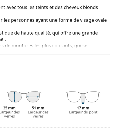
nt avec tous les teints et des cheveux blonds
ur les personnes ayant une forme de visage ovale
stique de haute qualité, qui offre une grande
el.
es de montures les plus courants, qui se
ranches. Elles rehausseront et compléteront
eurs avantages est la robustesse, la durabilité, le
tout leur protection contre les dommages. Ce type
s verres de plus grande puissance optique.
 couleur de l'étui et son design peuvent varier.
tretien des lunettes. Certains modèles peuvent être
35 mm
51 mm
17 mm
couvrir d'autres styles ou consultez notre
Largeur des
Largeur des
Largeur du pont
guide
verres
verres
nt l'utilisation.