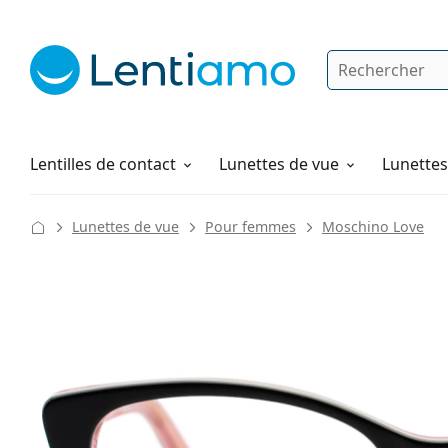
Rechercher
Je suis déjà client chez Lentiamo
Navigation sur le site
Solutions
Comment commander
Lentilles de contact
Lunettes de vue
Lunettes 
Lunettes de vue
Pour femmes
Moschino Love