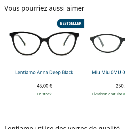
hors ligne
Toutes les marques
Vous pourriez aussi aimer
Persol
Prada
BESTSELLER
Toutes les marques
Lentiamo Anna Deep Black
Miu Miu 0MU 09
45,00 €
250,9
en stock
Livraison gratuite
&
M
Lentiamo utilise des verres de qualité