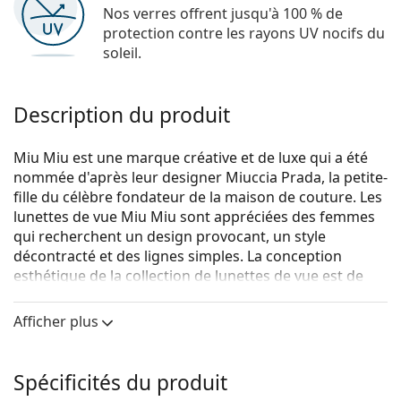
Nos verres offrent jusqu'à 100 % de
protection contre les rayons UV nocifs du
soleil.
Description du produit
Miu Miu est une marque créative et de luxe qui a été
nommée d'après leur designer Miuccia Prada, la petite-
fille du célèbre fondateur de la maison de couture. Les
lunettes de vue Miu Miu sont appréciées des femmes
qui recherchent un design provocant, un style
décontracté et des lignes simples. La conception
esthétique de la collection de lunettes de vue est de
qualité et en harmonie avec un savoir-faire artistique
de grande envergure.
Afficher plus
Miu Miu 0MU 02SV 1AB1O1
sont des lunettes pour
femmes.
Spécificités du produit
Voyez de quoi vous avez l'air avec ces lunettes grâce à