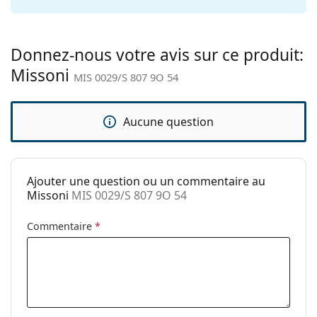
Étui:
Oui
Tissu de
Oui
nettoyage:
Donnez-nous votre avis sur ce produit:
Missoni
Autres
MIS 0029/S 807 9O 54
Sexe:
Pour femmes
Catégorie:
Lunettes de soleil
Aucune question
Marque:
Missoni
Utilisation:
Mode
Ajouter une question ou un commentaire au
Code:
MIS 0029/S 807 9O 54
Missoni
MIS 0029/S 807 9O 54
Commentaire
*