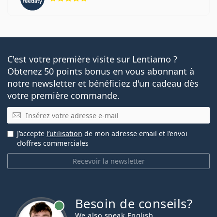
C'est votre première visite sur Lentiamo ?
Obtenez 50 points bonus en vous abonnant à
notre newsletter et bénéficiez d'un cadeau dès
votre première commande.
E-mail
J’accepte
l’utilisation
de mon adresse email et l’envoi
d’offres commerciales
Recevoir la newsletter
Besoin de conseils?
hors ligne
We also speak English