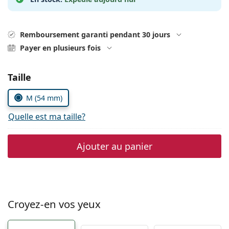
Solutions salines
02 446 01 11
Marc Jacobs
Gucci
Toutes les solutions
hors ligne
Toutes les marques
Remboursement garanti pendant 30 jours
Persol
Payer en plusieurs fois
Prada
Choisissez les paramètres
Taille
Toutes les marques
M (54 mm)
Quelle est ma taille?
Ajouter au panier
Croyez-en vos yeux