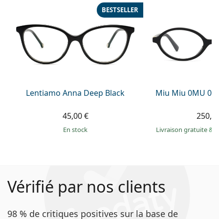
BESTSELLER
Lentiamo Anna Deep Black
Miu Miu 0MU 01
45,00 €
250,9
en stock
Livraison gratuite
&
M
Vérifié par nos clients
98 % de critiques positives sur la base de