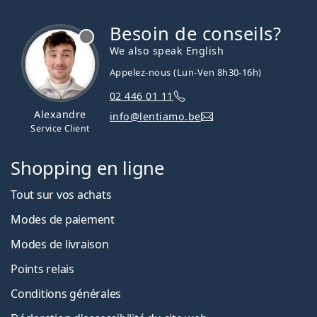
Besoin de conseils?
hors ligne
We also speak English
Appelez-nous (Lun-Ven 8h30-16h)
02 446 01 11
Alexandre
info@lentiamo.be
Service Client
Shopping en ligne
Tout sur vos achats
Modes de paiement
Modes de livraison
Points relais
Conditions générales