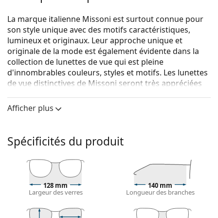
La marque italienne Missoni est surtout connue pour
son style unique avec des motifs caractéristiques,
lumineux et originaux. Leur approche unique et
originale de la mode est également évidente dans la
collection de lunettes de vue qui est pleine
d'innombrables couleurs, styles et motifs. Les lunettes
de vue distinctives de Missoni seront très appréciées
par tous les fans de mode.
Afficher plus
Missoni MIS 0006 S37 15 53
sont des lunettes pour
femmes.
Voyez de quoi vous avez l'air avec ces lunettes grâce à
Spécificités du produit
la fonction d'essai virtuel de Lentiamo.
Monture de lunettes de vue
La couleur noire de la monture s'accorde
128 mm
140 mm
parfaitement avec tous les teints et des cheveux
Largeur des verres
Longueur des branches
blonds clairs, châtains clairs ou noirs.
Les montures rectangulaires sont un choix idéal