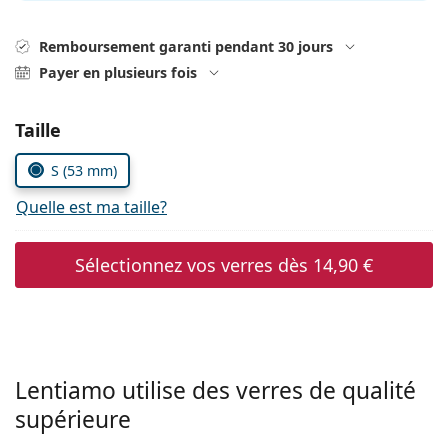
hors ligne
Toutes les marques
Persol
Remboursement garanti pendant 30 jours
Payer en plusieurs fois
Prada
Toutes les marques
Choisissez les paramètres
Taille
S (53 mm)
Quelle est ma taille?
Sélectionnez vos verres dès
14,90 €
Lentiamo utilise des verres de qualité
supérieure