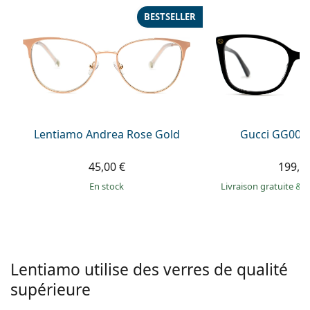
hors ligne
Toutes les marques
BESTSELLER
Persol
Prada
Toutes les marques
Lentiamo Andrea Rose Gold
Gucci GG002
45,00 €
199,9
en stock
Livraison gratuite
&
M
Lentiamo utilise des verres de qualité
supérieure