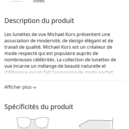
soleil.
Description du produit
Les lunettes de vue Michael Kors présentent une
association de modernité, de design élégant et de
travail de qualité. Michael Kors est un créateur de
mode respecté qui est populaire auprès de
nombreuses célébrités. La collection de lunettes de
vue incarne un mélange de beauté naturelle et
d'élégance qui en fait l'accessoire de mode parfait
pour ceux qui aiment la conjugaison exceptionnelle
d'un style unique, de couleurs et de matériaux de
Afficher plus
qualité.
Michael Kors Orlando 0MK4082 3005 54
sont des
Spécificités du produit
lunettes pour femmes.
Voyez de quoi vous avez l'air avec ces lunettes grâce à
la fonction d'essai virtuel de Lentiamo.