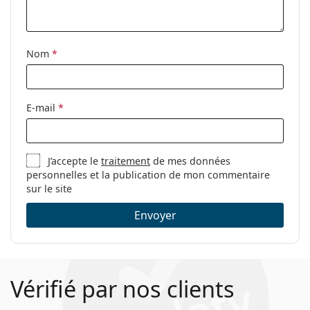
Étui:
Oui
Tissu de
Oui
nettoyage:
Nom
*
Autres
Sexe:
Pour femmes
E-mail
*
Catégorie:
Lunettes de vue
Marque:
Michael Kors
J’accepte le
traitement
de mes données
Code:
0MK4082 3005 54
personnelles et la publication de mon commentaire
sur le site
Envoyer
Vérifié par nos clients