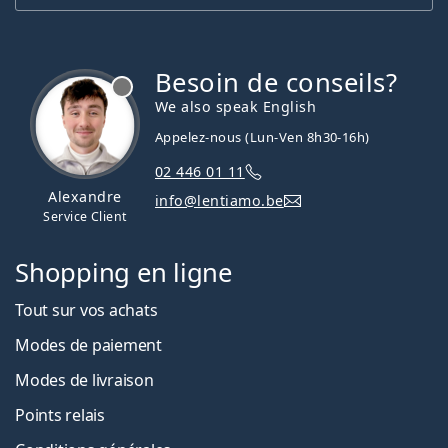
Besoin de conseils?
hors ligne
We also speak English
Appelez-nous (Lun-Ven 8h30-16h)
02 446 01 11
Alexandre
info@lentiamo.be
Service Client
Shopping en ligne
Tout sur vos achats
Modes de paiement
Modes de livraison
Points relais