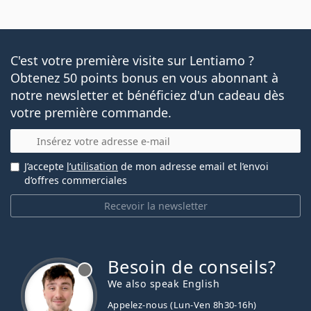
C'est votre première visite sur Lentiamo ?
Obtenez 50 points bonus en vous abonnant à
notre newsletter et bénéficiez d'un cadeau dès
votre première commande.
E-mail
J’accepte
l’utilisation
de mon adresse email et l’envoi
d’offres commerciales
Recevoir la newsletter
Besoin de conseils?
hors ligne
We also speak English
Appelez-nous (Lun-Ven 8h30-16h)