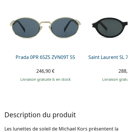
hors ligne
Toutes les marques
Persol
Prada
Toutes les marques
Prada 0PR 65ZS ZVN09T 55
Saint Laurent SL 7
246,90 €
288,9
Livraison gratuite
&
en stock
Livraison gratui
Description du produit
Les lunettes de soleil de Michael Kors présentent la