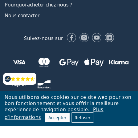
Pourquoi acheter chez nous ?
Nous contacter
Facebook
Instagram
YouTube
LinkedIn
Suivez-nous sur
Évaluation
Nous utilisons des cookies sur ce site web pour son
bon fonctionnement et vous offrir la meilleure
expérience de navigation possible.
Plus
d'informations
Accepter
Refuser
Retour à la page d'accueil
Haut
Nederlands
Lentiamo.be est géré et exploité par Lentiamo s.r.o., République