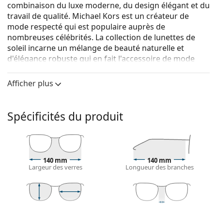
combinaison du luxe moderne, du design élégant et du
travail de qualité. Michael Kors est un créateur de
mode respecté qui est populaire auprès de
nombreuses célébrités. La collection de lunettes de
soleil incarne un mélange de beauté naturelle et
d'élégance robuste qui en fait l'accessoire de mode
parfait pour ceux qui aiment la combinaison
exceptionnelle d'un style unique, de couleurs et de
Afficher plus
matériaux de qualité.
Michael Kors Magnolia MK1088 11086G 59
sont des
Spécificités du produit
lunettes de soleil pour femmes.
Monture de lunettes de soleil
La couleur rose de la monture s'accorde
parfaitement avec tous les types de teint et des
140 mm
140 mm
Largeur des verres
Longueur des branches
cheveux châtain clair ou blond clair.
Lunettes de soleil à montures rondes
sont un choix
idéal pour les personnes ayant une forme de visage
carrée ou ovale.
45 mm
56 mm
16 mm
La monture des lunettes de soleil est faite d'une