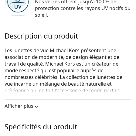
Nos verres offrent jusqu'à 100 % de
protection contre les rayons UV nocifs du
soleil.
Description du produit
Les lunettes de vue Michael Kors présentent une
association de modernité, de design élégant et de
travail de qualité. Michael Kors est un créateur de
mode respecté qui est populaire auprès de
nombreuses célébrités. La collection de lunettes de
vue incarne un mélange de beauté naturelle et
d'élégance qui en fait l'accessoire de mode parfait
pour ceux qui aiment la conjugaison exceptionnelle
d'un style unique, de couleurs et de matériaux de
Afficher plus
qualité.
Michael Kors Luxemburg 0MK4070 3006 52
sont des
Spécificités du produit
lunettes pour femmes.