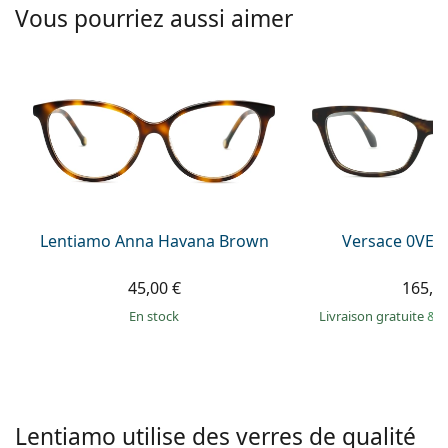
Solutions salines
Vous pourriez aussi aimer
02 446 01 11
Marc Jacobs
Gucci
Toutes les solutions
hors ligne
Toutes les marques
Persol
Prada
Toutes les marques
Lentiamo Anna Havana Brown
Versace 0VE3
45,00 €
165,9
en stock
Livraison gratuite
&
M
Lentiamo utilise des verres de qualité