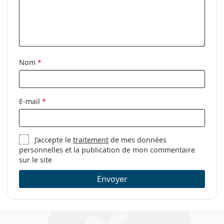
Étui:
Oui
Tissu de
Oui
nettoyage:
Autres
Nom
*
Sexe:
Pour femmes
Catégorie:
Lunettes de vue
Marque:
Michael Kors
E-mail
*
Code:
0MK4070 3006 52
J’accepte le
traitement
de mes données
personnelles et la publication de mon commentaire
sur le site
Envoyer