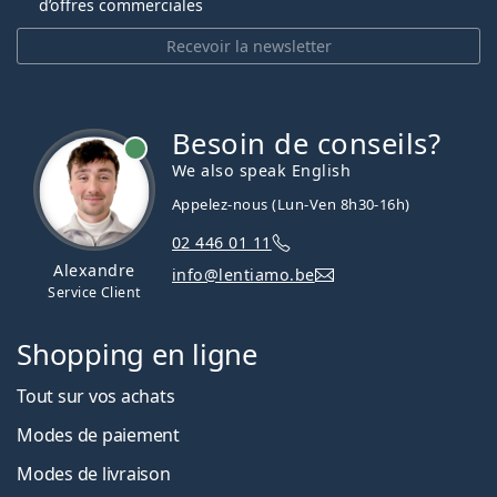
d’offres commerciales
Recevoir la newsletter
Besoin de conseils?
hors ligne
We also speak English
Appelez-nous (Lun-Ven 8h30-16h)
02 446 01 11
Alexandre
info@lentiamo.be
Service Client
Shopping en ligne
Tout sur vos achats
Modes de paiement
Modes de livraison