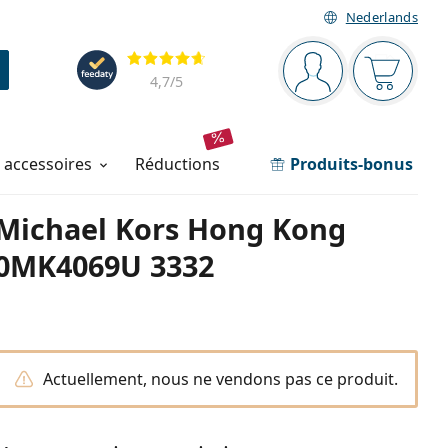
Nederlands
Barre de navigation
Évaluation
Vous êtes connec
Votre pa
4,7
/5
t accessoires
réductions
Produits-bonus
Michael Kors Hong Kong
0MK4069U 3332
Actuellement, nous ne vendons pas ce produit.