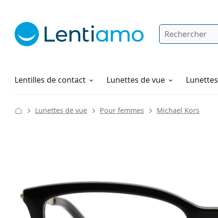
Rechercher
Je suis déjà client chez Lentiamo
Navigation sur le site
Solutions
Comment commander
Lentilles de contact
Lunettes de vue
Lunettes 
Lunettes de vue
Pour femmes
Michael Kors