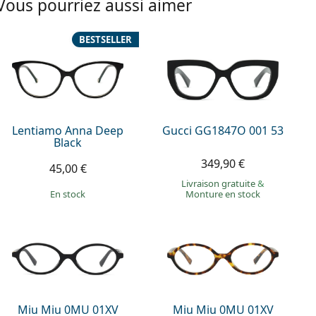
Vous pourriez aussi aimer
BESTSELLER
Lentiamo Anna Deep
Gucci GG1847O 001 53
Black
349,90 €
45,00 €
Livraison gratuite
&
en stock
Monture en stock
Miu Miu 0MU 01XV
Miu Miu 0MU 01XV