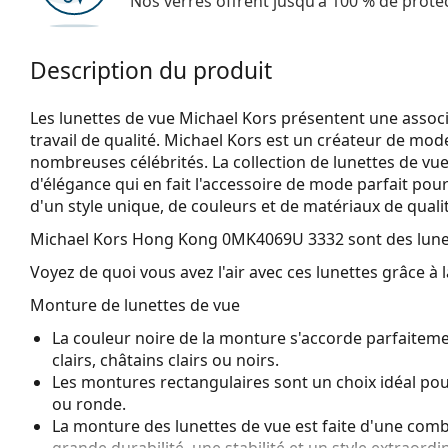
Nos verres offrent jusqu'à 100 % de protec
Description du produit
Les lunettes de vue Michael Kors présentent une associ
travail de qualité. Michael Kors est un créateur de mod
nombreuses célébrités. La collection de lunettes de vu
d'élégance qui en fait l'accessoire de mode parfait pou
d'un style unique, de couleurs et de matériaux de quali
Michael Kors Hong Kong 0MK4069U 3332
sont des lun
Voyez de quoi vous avez l'air avec ces lunettes grâce à l
Monture de lunettes de vue
La couleur noire de la monture s'accorde parfaiteme
clairs, châtains clairs ou noirs.
Les montures rectangulaires sont un choix idéal po
ou ronde.
La monture des lunettes de vue est faite d'une combi
grande durabilité, une stabilité et un style extraordin