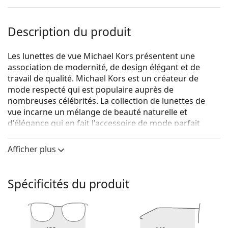
Description du produit
Les lunettes de vue Michael Kors présentent une
association de modernité, de design élégant et de
travail de qualité. Michael Kors est un créateur de
mode respecté qui est populaire auprès de
nombreuses célébrités. La collection de lunettes de
vue incarne un mélange de beauté naturelle et
d'élégance qui en fait l'accessoire de mode parfait
pour ceux qui aiment la conjugaison exceptionnelle
d'un style unique, de couleurs et de matériaux de
Afficher plus
qualité.
Michael Kors Memphis 0MK3035 1108 54
sont des
Spécificités du produit
lunettes pour femmes.
Voyez de quoi vous avez l'air avec ces lunettes grâce à
la fonction d'essai virtuel de Lentiamo.