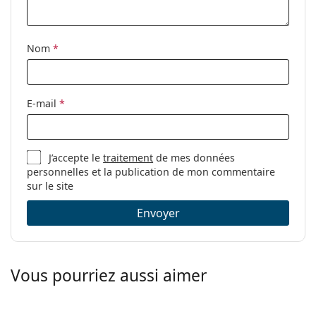
Tissu de
Oui
nettoyage:
Nom
*
Autres
Sexe:
Pour femmes
Catégorie:
Lunettes de vue
E-mail
*
Marque:
Michael Kors
Code:
0MK3035 1108 54
J’accepte le
traitement
de mes données
personnelles et la publication de mon commentaire
sur le site
Envoyer
Vous pourriez aussi aimer