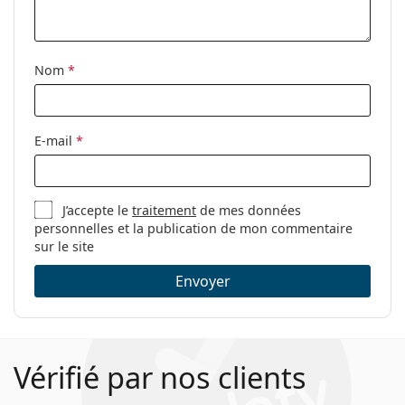
nettoyage:
Autres
Nom
*
Sexe:
Pour femmes
Catégorie:
Lunettes de vue
Marque:
Mexx
E-mail
*
Code:
2761 100 22 49
J’accepte le
traitement
de mes données
personnelles et la publication de mon commentaire
sur le site
Envoyer
Vérifié par nos clients