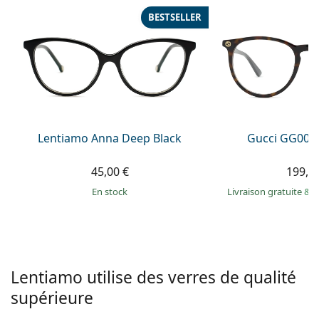
hors ligne
Toutes les marques
BESTSELLER
Persol
Prada
Toutes les marques
Lentiamo Anna Deep Black
Gucci GG002
45,00 €
199,9
en stock
Livraison gratuite
&
M
Lentiamo utilise des verres de qualité
supérieure