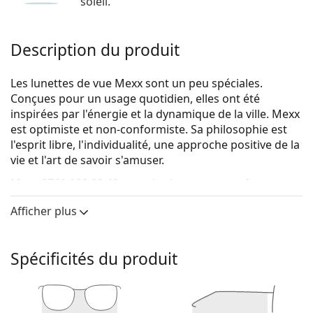
soleil.
Description du produit
Les lunettes de vue Mexx sont un peu spéciales.
Conçues pour un usage quotidien, elles ont été
inspirées par l'énergie et la dynamique de la ville. Mexx
est optimiste et non-conformiste. Sa philosophie est
l'esprit libre, l'individualité, une approche positive de la
vie et l'art de savoir s'amuser.
Mexx 2761 100 22 49
sont des lunettes pour femmes.
Monture de lunettes de vue
Afficher plus
La couleur noire de la monture s'accorde
parfaitement avec tous les teints et des cheveux
Spécificités du produit
blonds clairs, châtains clairs ou noirs.
Les montures rondes sont un choix idéal pour les
personnes ayant une forme de visage carrée
ou ovale.