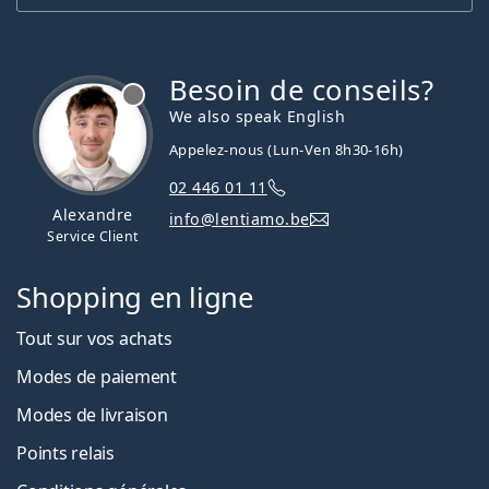
Besoin de conseils?
hors ligne
We also speak English
Appelez-nous (Lun-Ven 8h30-16h)
02 446 01 11
Alexandre
info@lentiamo.be
Service Client
Shopping en ligne
Tout sur vos achats
Modes de paiement
Modes de livraison
Points relais