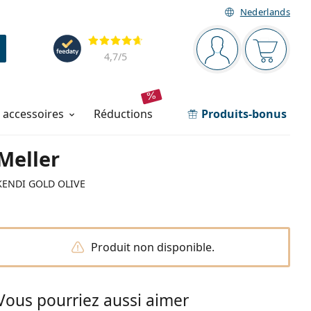
Nederlands
Barre de navigation
Évaluation
Vous êtes connec
Votre pa
4,7
/5
t accessoires
réductions
Produits-bonus
Meller
KENDI GOLD OLIVE
Produit non disponible.
Vous pourriez aussi aimer