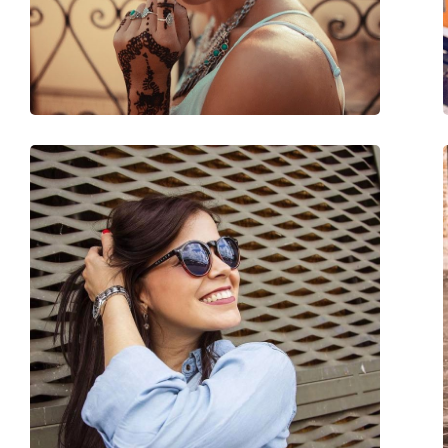
Poids:
150 g
Plaquettes de nez ajustables:
Oui
Accessoires
Étui:
Oui
Tissu de nettoyage:
Oui
Autres
Sexe:
Unisex
Catégorie:
Lunettes de soleil
Marque:
Meller
Utilisation:
Mode
Code:
Kendi Gold Olive