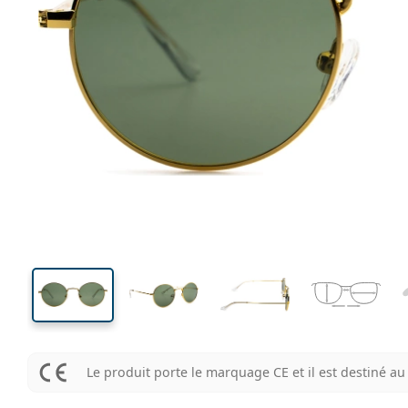
126 mm
Largeur des verres
Largeu
des verr
43 mm
46 mm
Largeur des verres
Largeur des verres
Le produit porte le marquage CE et il est destiné 