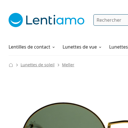
Rechercher
Je suis déjà client chez Lentiamo
Navigation sur le site
Solutions
Comment commander
Lentilles de contact
Lunettes de vue
Lunettes 
Lunettes de soleil
Meller