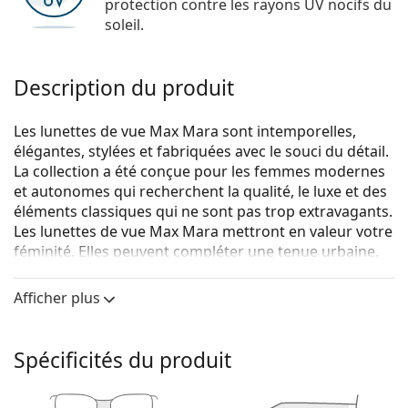
protection contre les rayons UV nocifs du
soleil.
Description du produit
Les lunettes de vue Max Mara sont intemporelles,
élégantes, stylées et fabriquées avec le souci du détail.
La collection a été conçue pour les femmes modernes
et autonomes qui recherchent la qualité, le luxe et des
éléments classiques qui ne sont pas trop extravagants.
Les lunettes de vue Max Mara mettront en valeur votre
féminité. Elles peuvent compléter une tenue urbaine,
mais peuvent également être utilisées comme un
accessoire unique et élégant.
Afficher plus
MaxMara MM 1367 086 17 51
sont des lunettes pour
femmes.
Spécificités du produit
Monture de lunettes de vue
La couleur brune de la monture s'accorde