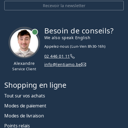
Recevoir la newsletter
Besoin de conseils?
hors ligne
We also speak English
Appelez-nous (Lun-Ven 8h30-16h)
02 446 01 11
Alexandre
info@lentiamo.be
Service Client
Shopping en ligne
Tout sur vos achats
Modes de paiement
Modes de livraison
Points relais