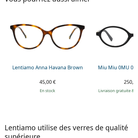
Solutions salines
02 446 01 11
Marc Jacobs
Gucci
Toutes les solutions
hors ligne
Toutes les marques
Persol
Prada
Toutes les marques
Lentiamo Anna Havana Brown
Miu Miu 0MU 01
45,00 €
250,9
en stock
Livraison gratuite
&
M
Lentiamo utilise des verres de qualité
supérieure