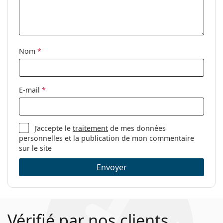
Clip-on:
Non
Accessoires
Étui:
Oui
Nom
*
Tissu de
Oui
nettoyage:
E-mail
*
Autres
Sexe:
Pour femmes
Catégorie:
Lunettes de vue
J’accepte le
traitement
de mes données
personnelles et la publication de mon commentaire
Marque:
Max Mara
sur le site
Code:
MM 1367 086 17 51
Envoyer
Vérifié par nos clients