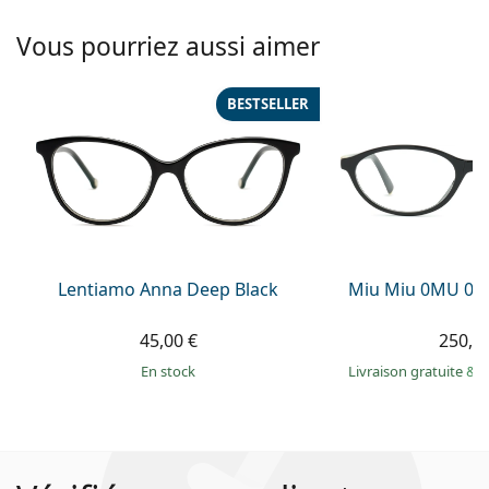
Vous pourriez aussi aimer
BESTSELLER
Lentiamo Anna Deep Black
Miu Miu 0MU 09
45,00 €
250,9
en stock
Livraison gratuite
&
M