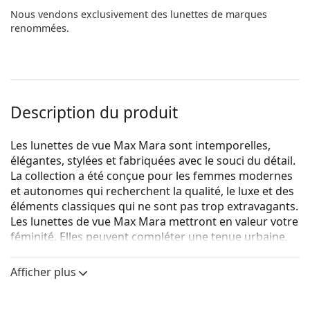
Nous vendons exclusivement des lunettes de marques
renommées.
Description du produit
Les lunettes de vue Max Mara sont intemporelles,
élégantes, stylées et fabriquées avec le souci du détail.
La collection a été conçue pour les femmes modernes
et autonomes qui recherchent la qualité, le luxe et des
éléments classiques qui ne sont pas trop extravagants.
Les lunettes de vue Max Mara mettront en valeur votre
féminité. Elles peuvent compléter une tenue urbaine,
mais peuvent également être utilisées comme un
accessoire unique et élégant.
Afficher plus
Max Mara MM 5007 001 15 53
sont des lunettes pour
femmes.