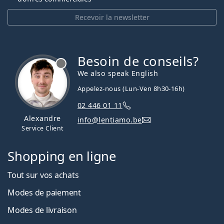
Recevoir la newsletter
Besoin de conseils?
hors ligne
We also speak English
Appelez-nous (Lun-Ven 8h30-16h)
02 446 01 11
Alexandre
info@lentiamo.be
Service Client
Shopping en ligne
Tout sur vos achats
Modes de paiement
Modes de livraison