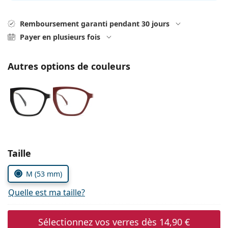
hors ligne
Toutes les marques
Persol
Remboursement garanti pendant 30 jours
Payer en plusieurs fois
Prada
Toutes les marques
Autres options de couleurs
Choisissez les paramètres
Taille
M (53 mm)
Quelle est ma taille?
Sélectionnez vos verres dès
14,90 €