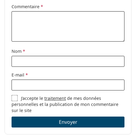
Poids:
125 g
Commentaire
*
Plaquettes de
Non
nez ajustables:
Charnière à
Non
ressort:
Clip-on:
Non
Nom
*
Accessoires
Étui:
Oui
E-mail
*
Tissu de
Oui
nettoyage:
Autres
J’accepte le
traitement
de mes données
Sexe:
Pour femmes
personnelles et la publication de mon commentaire
sur le site
Catégorie:
Lunettes de vue
Envoyer
Marque:
Max Mara
Code:
MM 5007 001 15 53