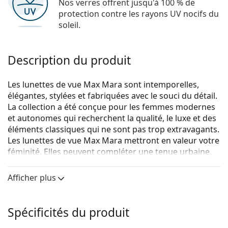
Nos verres offrent jusqu'à 100 % de
protection contre les rayons UV nocifs du
soleil.
Description du produit
Les lunettes de vue Max Mara sont intemporelles,
élégantes, stylées et fabriquées avec le souci du détail.
La collection a été conçue pour les femmes modernes
et autonomes qui recherchent la qualité, le luxe et des
éléments classiques qui ne sont pas trop extravagants.
Les lunettes de vue Max Mara mettront en valeur votre
féminité. Elles peuvent compléter une tenue urbaine,
mais peuvent également être utilisées comme un
accessoire unique et élégant.
Afficher plus
Max Mara MM 5006 001 15 54
sont des lunettes pour
femmes.
Spécificités du produit
Voyez de quoi vous avez l'air avec ces lunettes grâce à