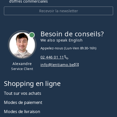
d’offres commerciales
Recevoir la newsletter
Besoin de conseils?
hors ligne
We also speak English
Appelez-nous (Lun-Ven 8h30-16h)
02 446 01 11
Alexandre
info@lentiamo.be
Service Client
Shopping en ligne
Tout sur vos achats
Modes de paiement
Modes de livraison