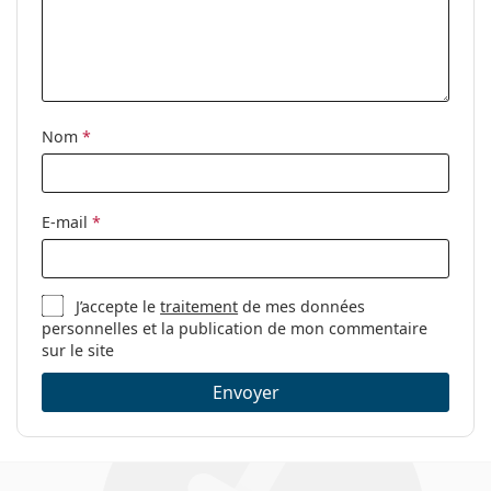
nez ajustables:
Charnière à
Non
ressort:
Clip-on:
Non
Nom
*
Accessoires
Étui:
Oui
E-mail
*
Tissu de
Oui
nettoyage:
Autres
J’accepte le
traitement
de mes données
Sexe:
Pour femmes
personnelles et la publication de mon commentaire
sur le site
Catégorie:
Lunettes de vue
Envoyer
Marque:
Max Mara
Code:
MM 5006 001 15 54