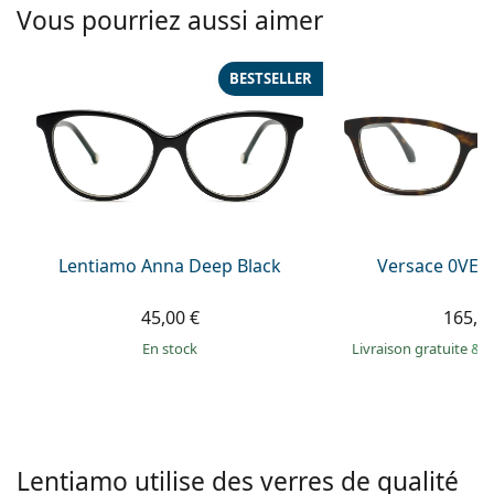
Solutions salines
Vous pourriez aussi aimer
02 446 01 11
Marc Jacobs
Gucci
Toutes les solutions
hors ligne
Toutes les marques
BESTSELLER
Persol
Prada
Toutes les marques
Lentiamo Anna Deep Black
Versace 0VE3
45,00 €
165,9
en stock
Livraison gratuite
&
M
Lentiamo utilise des verres de qualité